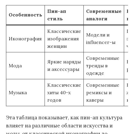
Пин-ап
Современные
Вл
Особенность
стиль
аналоги
ку
Классические
Пе
Модели и
Иконография
изображения
эс
influencer-ы
женщин
че
Современные
Яркие наряды
Во
Мода
тренды в
и аксессуары
ре
одежде
Классические
Современные
Вл
Музыка
хиты 40-х
ремиксы и
жа
годов
каверы
на
Эта таблица показывает, как пин-ап культура
влияет на различные области искусства и
моды, от классической иконографии до