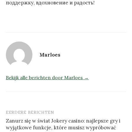
поддержку, вдохновение и радость!
Marloes
Bekijk alle berichten door Marloes →
EERDERE BERICHTEN
Berichtnavigatie
Zanurz się w świat Jokery casino: najlepsze gry i
wyjątkowe funkcje, które musisz wypróbować