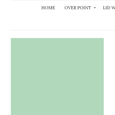
Naar
HOME
OVER POINT
LID 
inhoud
springen