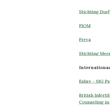
Stichting Durf
FIOM
Freya
Stichting Mee
Internationaa
Eshre – SIG P
British Infert
Counseling in 