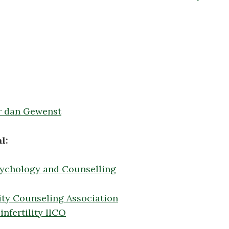
r dan Gewenst
l:
sychology and Counselling
ility Counseling Association
infertility IICO