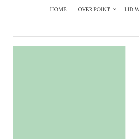
Naar
HOME
OVER POINT
LID 
inhoud
springen