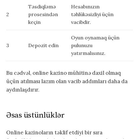
Təsdiqləmə
Hesabınızın
2
prosesindən
təhlükəsizliyi üçün
keçin
vacibdir.
Oyun oynamaq üçün
3
Depozit edin
pulunuzu
yatırmalısınız.
Bu cədvəl, online kazino mühitinə daxil olmaq
üçün atılması lazım olan vacib addımları daha da
aydınlaşdırır.
Əsas üstünlüklər
Online kazinoların təklif etdiyi bir sıra