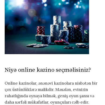
Niyə online kazino seçməlisiniz?
Online kazinolar, ənənəvi kazinolara nisbətən bir
çox üstünlüklərə malikdir. Məsələn, evinizin
rahatlığında oynaya bilmək, geniş oyun şansı və
daha sərfəli mükafatlar, oyunçuları cəlb edir.