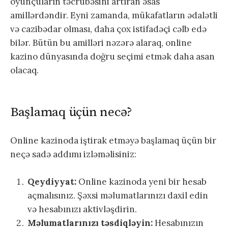
oyunçuların təcrübəsini artıran əsas
amillərdəndir. Eyni zamanda, mükafatların ədalətli
və cazibədar olması, daha çox istifadəçi cəlb edə
bilər. Bütün bu amilləri nəzərə alaraq, online
kazino dünyasında doğru seçimi etmək daha asan
olacaq.
Başlamaq üçün necə?
Online kazinoda iştirak etməyə başlamaq üçün bir
neçə sadə addımı izləməlisiniz:
Qeydiyyat:
Online kazinoda yeni bir hesab
açmalısınız. Şəxsi məlumatlarınızı daxil edin
və hesabınızı aktivləşdirin.
Məlumatlarınızı təsdiqləyin:
Hesabınızın