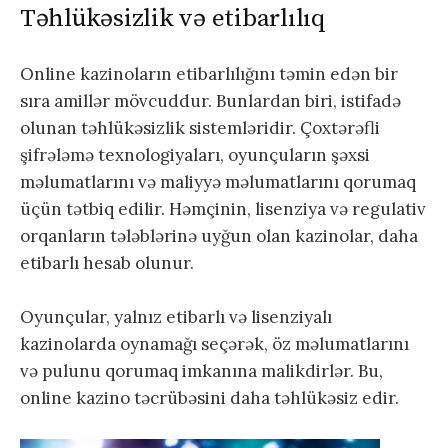
Təhlükəsizlik və etibarlılıq
Online kazinoların etibarlılığını təmin edən bir
sıra amillər mövcuddur. Bunlardan biri, istifadə
olunan təhlükəsizlik sistemləridir. Çoxtərəfli
şifrələmə texnologiyaları, oyunçuların şəxsi
məlumatlarını və maliyyə məlumatlarını qorumaq
üçün tətbiq edilir. Həmçinin, lisenziya və regulativ
orqanların tələblərinə uyğun olan kazinolar, daha
etibarlı hesab olunur.
Oyunçular, yalnız etibarlı və lisenziyalı
kazinolarda oynamağı seçərək, öz məlumatlarını
və pulunu qorumaq imkanına malikdirlər. Bu,
online kazino təcrübəsini daha təhlükəsiz edir.