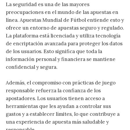
La seguridad es una de las mayores
preocupaciones en el mundo de las apuestas en
línea. Apuestas Mundial de Fútbol entiende esto y
ofrece un entorno de apuestas seguro y regulado.
La plataforma está licenciada y utiliza tecnología
de encriptación avanzada para proteger los datos
de los usuarios. Esto significa que toda la
información personal y financiera se mantiene
confidencial y segura.
Además, el compromiso con prácticas de juego
responsable refuerza la confianza de los
apostadores. Los usuarios tienen acceso a
herramientas que les ayudan a controlar sus
gastos y a establecer límites, lo que contribuye a
una experiencia de apuesta más saludable y
responsable.