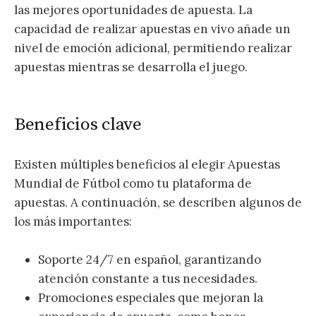
las mejores oportunidades de apuesta. La
capacidad de realizar apuestas en vivo añade un
nivel de emoción adicional, permitiendo realizar
apuestas mientras se desarrolla el juego.
Beneficios clave
Existen múltiples beneficios al elegir Apuestas
Mundial de Fútbol como tu plataforma de
apuestas. A continuación, se describen algunos de
los más importantes:
Soporte 24/7 en español, garantizando
atención constante a tus necesidades.
Promociones especiales que mejoran la