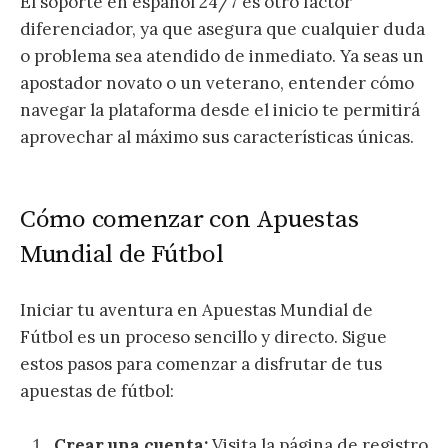
El soporte en español 24/7 es otro factor
diferenciador, ya que asegura que cualquier duda
o problema sea atendido de inmediato. Ya seas un
apostador novato o un veterano, entender cómo
navegar la plataforma desde el inicio te permitirá
aprovechar al máximo sus características únicas.
Cómo comenzar con Apuestas
Mundial de Fútbol
Iniciar tu aventura en Apuestas Mundial de
Fútbol es un proceso sencillo y directo. Sigue
estos pasos para comenzar a disfrutar de tus
apuestas de fútbol:
Crear una cuenta:
Visita la página de registro