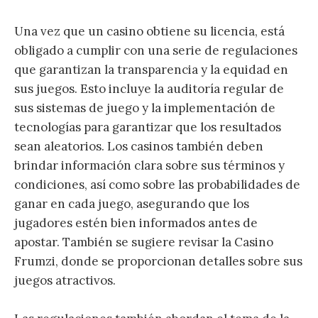
Una vez que un casino obtiene su licencia, está
obligado a cumplir con una serie de regulaciones
que garantizan la transparencia y la equidad en
sus juegos. Esto incluye la auditoría regular de
sus sistemas de juego y la implementación de
tecnologías para garantizar que los resultados
sean aleatorios. Los casinos también deben
brindar información clara sobre sus términos y
condiciones, así como sobre las probabilidades de
ganar en cada juego, asegurando que los
jugadores estén bien informados antes de
apostar. También se sugiere revisar la Casino
Frumzi, donde se proporcionan detalles sobre sus
juegos atractivos.