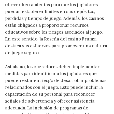
ofrecer herramientas para que los jugadores
puedan establecer límites en sus depósitos,
pérdidas y tiempo de juego. Además, los casinos
están obligados a proporcionar recursos
educativos sobre los riesgos asociados al juego.
En este sentido, la Reseña del casino Frumzi
destaca sus esfuerzos para promover una cultura
de juego seguro.
Asimismo, los operadores deben implementar
medidas para identificar a los jugadores que
pueden estar en riesgo de desarrollar problemas
relacionados con el juego. Esto puede incluir la
capacitación de su personal para reconocer
señales de advertencia y ofrecer asistencia
adecuada. La inclusión de programas de