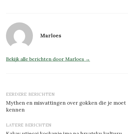
Marloes
Bekijk alle berichten door Marloes →
EERDERE BERICHTEN
Berichtnavigatie
Mythen en misvattingen over gokken die je moet
kennen
LATERE BERICHTEN
Kakav utjecaj kockanje ima na hrvatsku kulturu