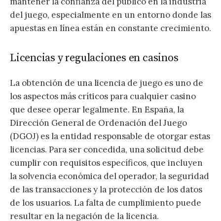
mantener la confianza del público en la industria
del juego, especialmente en un entorno donde las
apuestas en línea están en constante crecimiento.
Licencias y regulaciones en casinos
La obtención de una licencia de juego es uno de
los aspectos más críticos para cualquier casino
que desee operar legalmente. En España, la
Dirección General de Ordenación del Juego
(DGOJ) es la entidad responsable de otorgar estas
licencias. Para ser concedida, una solicitud debe
cumplir con requisitos específicos, que incluyen
la solvencia económica del operador, la seguridad
de las transacciones y la protección de los datos
de los usuarios. La falta de cumplimiento puede
resultar en la negación de la licencia.