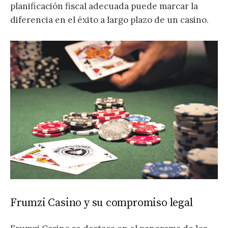
planificación fiscal adecuada puede marcar la
diferencia en el éxito a largo plazo de un casino.
Frumzi Casino y su compromiso legal