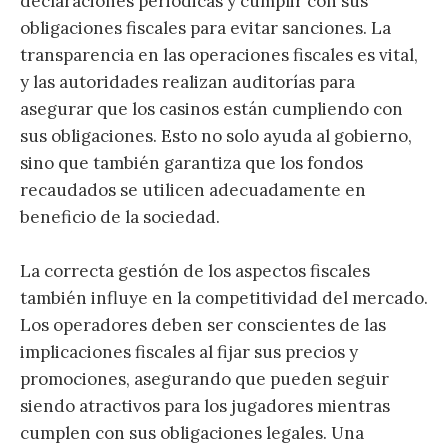
declaraciones periódicas y cumplir con sus
obligaciones fiscales para evitar sanciones. La
transparencia en las operaciones fiscales es vital,
y las autoridades realizan auditorías para
asegurar que los casinos están cumpliendo con
sus obligaciones. Esto no solo ayuda al gobierno,
sino que también garantiza que los fondos
recaudados se utilicen adecuadamente en
beneficio de la sociedad.
La correcta gestión de los aspectos fiscales
también influye en la competitividad del mercado.
Los operadores deben ser conscientes de las
implicaciones fiscales al fijar sus precios y
promociones, asegurando que pueden seguir
siendo atractivos para los jugadores mientras
cumplen con sus obligaciones legales. Una