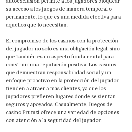
autoexclusión permite a los jugadores bloquear
su acceso a los juegos de manera temporal o
permanente, lo que es una medida efectiva para
aquellos que lo necesitan.
El compromiso de los casinos con la protección
del jugador no solo es una obligación legal, sino
que también es un aspecto fundamental para
construir una reputación positiva. Los casinos
que demuestran responsabilidad social y un
enfoque proactivo en la protección del jugador
tienden a atraer a más clientes, ya que los
jugadores prefieren lugares donde se sientan
seguros y apoyados. Casualmente, Juegos de
casino Frumzi ofrece una variedad de opciones
con atención a la seguridad del jugador.