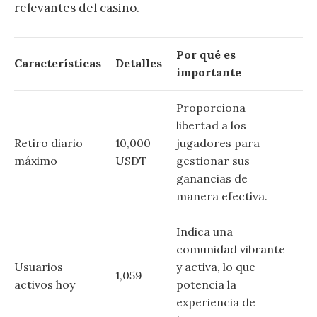
relevantes del casino.
Por qué es
Características
Detalles
importante
Proporciona
libertad a los
Retiro diario
10,000
jugadores para
máximo
USDT
gestionar sus
ganancias de
manera efectiva.
Indica una
comunidad vibrante
Usuarios
y activa, lo que
1,059
activos hoy
potencia la
experiencia de