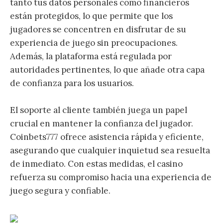
tanto tus datos personales como financieros
están protegidos, lo que permite que los
jugadores se concentren en disfrutar de su
experiencia de juego sin preocupaciones.
Además, la plataforma está regulada por
autoridades pertinentes, lo que añade otra capa
de confianza para los usuarios.
El soporte al cliente también juega un papel
crucial en mantener la confianza del jugador.
Coinbets777 ofrece asistencia rápida y eficiente,
asegurando que cualquier inquietud sea resuelta
de inmediato. Con estas medidas, el casino
refuerza su compromiso hacia una experiencia de
juego segura y confiable.