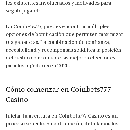
los existentes involucrados y motivados para
seguir jugando.
En Coinbets777, puedes encontrar múltiples
opciones de bonificación que permiten maximizar
tus ganancias. La combinación de confianza,
accesibilidad y recompensas solidifica la posición
del casino como una de las mejores elecciones
para los jugadores en 2026.
Cómo comenzar en Coinbets777
Casino
Iniciar tu aventura en Coinbets777 Casino es un
proceso sencillo. A continuación, detallamos los