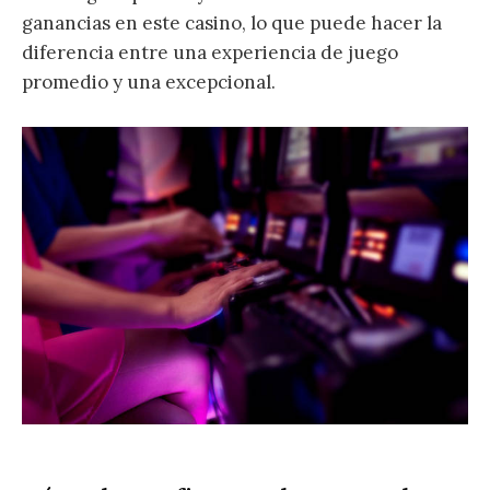
ganancias en este casino, lo que puede hacer la
diferencia entre una experiencia de juego
promedio y una excepcional.