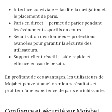
Interface conviviale — facilite la navigation et
le placement de paris.
Paris en direct — permet de parier pendant
les événements sportifs en cours.
Sécurisation des données — protections
avancées pour garantir la sécurité des
utilisateurs.
Support client réactif — aide rapide et
efficace en cas de besoin.
En profitant de ces avantages, les utilisateurs de
Mojabet peuvent améliorer leurs résultats et
profiter d’une expérience de paris enrichissante.
Confiance et sécurité sur Mojabet