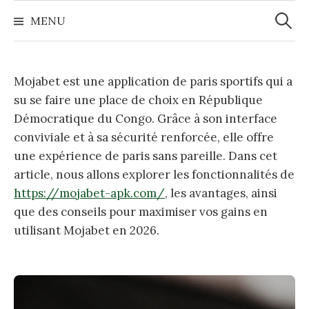
Zoeke
Naar
naar:
MENU
inhoud
springen
Mojabet est une application de paris sportifs qui a
su se faire une place de choix en République
Démocratique du Congo. Grâce à son interface
conviviale et à sa sécurité renforcée, elle offre
une expérience de paris sans pareille. Dans cet
article, nous allons explorer les fonctionnalités de
https://mojabet-apk.com/
, les avantages, ainsi
que des conseils pour maximiser vos gains en
utilisant Mojabet en 2026.