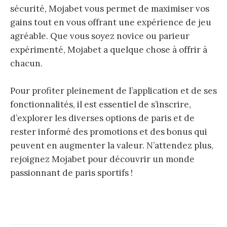
sécurité, Mojabet vous permet de maximiser vos
gains tout en vous offrant une expérience de jeu
agréable. Que vous soyez novice ou parieur
expérimenté, Mojabet a quelque chose à offrir à
chacun.
Pour profiter pleinement de l’application et de ses
fonctionnalités, il est essentiel de s’inscrire,
d’explorer les diverses options de paris et de
rester informé des promotions et des bonus qui
peuvent en augmenter la valeur. N’attendez plus,
rejoignez Mojabet pour découvrir un monde
passionnant de paris sportifs !