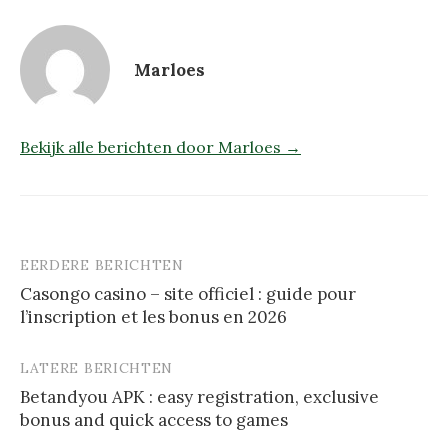
Marloes
Bekijk alle berichten door Marloes →
EERDERE BERICHTEN
Berichtnavigatie
Casongo casino – site officiel : guide pour
l’inscription et les bonus en 2026
LATERE BERICHTEN
Betandyou APK : easy registration, exclusive
bonus and quick access to games