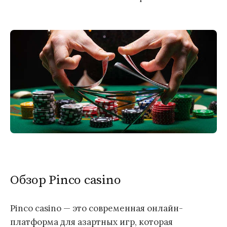
Обзор Pinco casino
Pinco casino — это современная онлайн-
платформа для азартных игр, которая