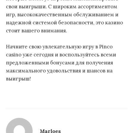
свои выигрыши. С широким ассортиментом
игр, высококачественным обслуживанием и
надежной системой безопасности, это казино
стоит вашего внимания.
Начните свою увлекательную игру в Pinco
casino уже сегодня и воспользуйтесь всеми
предложенными бонусами для получения
максимального удовольствия и шансов на
выигрыш!
Marloes