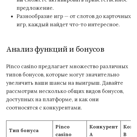
предложение.
Разнообразие игр — от слотов до карточных
игр, каждый найдет что-то интересное.
Анализ функций и бонусов
Pinco casino предлагает множество различных
типов бонусов, которые могут значительно
увеличить ваши шансы на выигрыш. Давайте
рассмотрим несколько общих видов бонусов,
доступных на платформе, и как они
соотносятся с конкурентами.
Pinco
Конкурент
Конк
Тип бонуса
casino
A
B