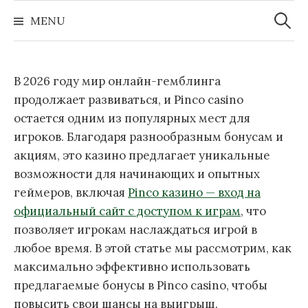
Zoeke
Naar
naar:
MENU
inhoud
springen
В 2026 году мир онлайн-гемблинга
продолжает развиваться, и Pinco casino
остается одним из популярных мест для
игроков. Благодаря разнообразным бонусам и
акциям, это казино предлагает уникальные
возможности для начинающих и опытных
геймеров, включая
Pinco казино — вход на
официальный сайт с доступом к играм
, что
позволяет игрокам наслаждаться игрой в
любое время. В этой статье мы рассмотрим, как
максимально эффективно использовать
предлагаемые бонусы в Pinco casino, чтобы
повысить свои шансы на выигрыш.