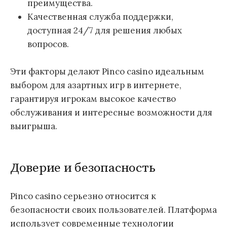
преимущества.
Качественная служба поддержки,
доступная 24/7 для решения любых
вопросов.
Эти факторы делают Pinco casino идеальным
выбором для азартных игр в интернете,
гарантируя игрокам высокое качество
обслуживания и интересные возможности для
выигрыша.
Доверие и безопасность
Pinco casino серьезно относится к
безопасности своих пользователей. Платформа
использует современные технологии