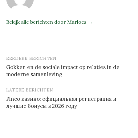
Bekijk alle berichten door Marloes →
EERDERE BERICHTEN
Berichtnavigatie
Gokken en de sociale impact op relaties in de
moderne samenleving
LATERE BERICHTEN
Pinco казино: официальная регистрация и
лучшие бонусы в 2026 году