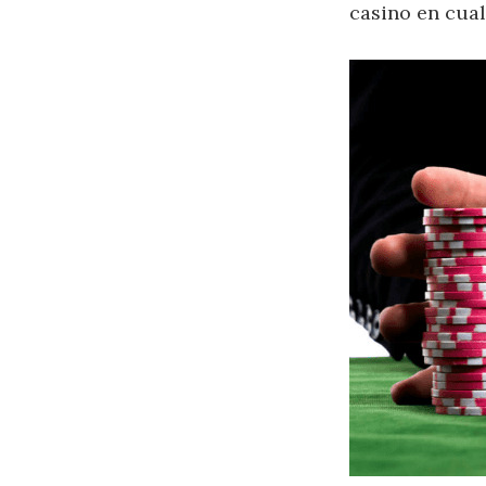
casino en cua