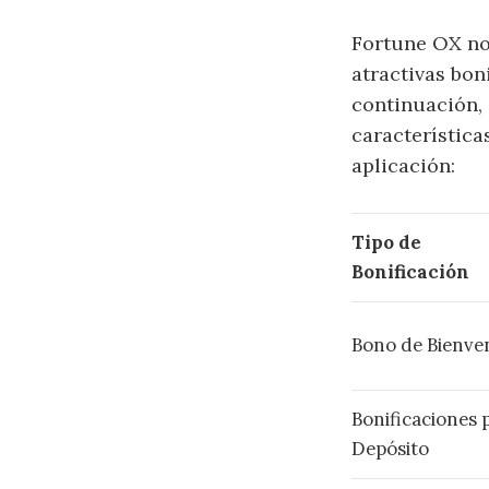
Fortune OX no
atractivas bon
continuación, 
característica
aplicación:
Tipo de
Bonificación
Bono de Bienve
Bonificaciones 
Depósito