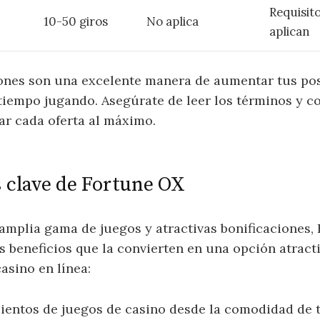
Requisit
10-50 giros
No aplica
aplican
iones son una excelente manera de aumentar tus pos
tiempo jugando. Asegúrate de leer los términos y c
ar cada oferta al máximo.
s clave de Fortune OX
amplia gama de juegos y atractivas bonificaciones,
s beneficios que la convierten en una opción atracti
asino en línea:
ientos de juegos de casino desde la comodidad de t