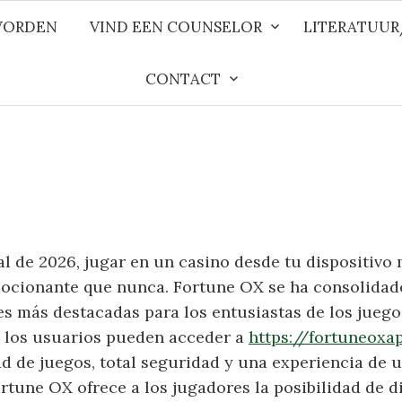
WORDEN
VIND EEN COUNSELOR
LITERATUU
CONTACT
tal de 2026, jugar en un casino desde tu dispositivo
mocionante que nunca. Fortune OX se ha consolida
es más destacadas para los entusiastas de los juego
 los usuarios pueden acceder a
https://fortuneoxa
d de juegos, total seguridad y una experiencia de 
rtune OX ofrece a los jugadores la posibilidad de di