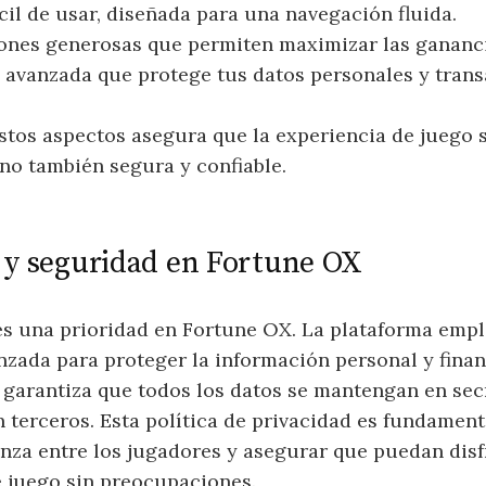
ácil de usar, diseñada para una navegación fluida.
iones generosas que permiten maximizar las gananci
 avanzada que protege tus datos personales y trans
tos aspectos asegura que la experiencia de juego 
ino también segura y confiable.
 y seguridad en Fortune OX
es una prioridad en Fortune OX. La plataforma empl
nzada para proteger la información personal y finan
 garantiza que todos los datos se mantengan en sec
terceros. Esta política de privacidad es fundament
nza entre los jugadores y asegurar que puedan disf
e juego sin preocupaciones.