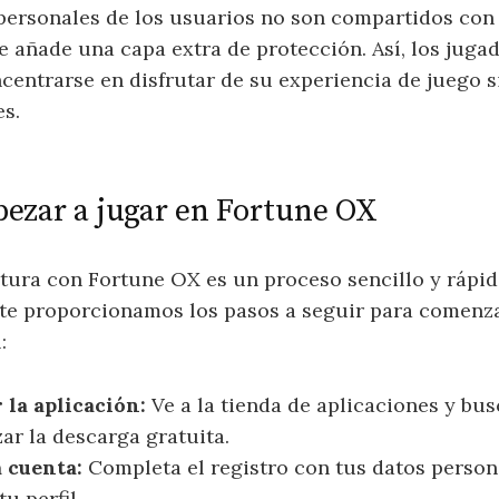
personales de los usuarios no son compartidos con 
ue añade una capa extra de protección. Así, los jug
ncentrarse en disfrutar de su experiencia de juego s
s.
zar a jugar en Fortune OX
ntura con Fortune OX es un proceso sencillo y rápid
 te proporcionamos los pasos a seguir para comenza
:
 la aplicación:
Ve a la tienda de aplicaciones y bu
zar la descarga gratuita.
 cuenta:
Completa el registro con tus datos person
u perfil.