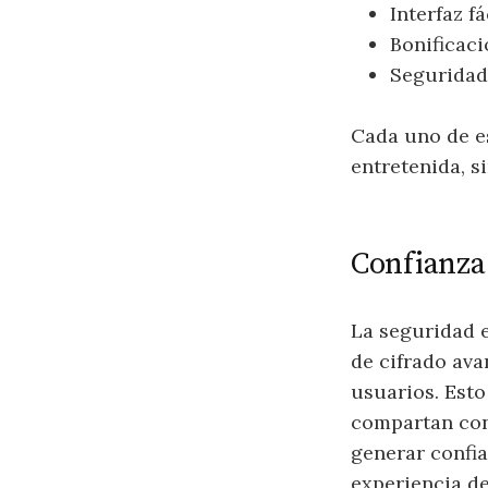
Interfaz f
Bonificac
Seguridad
Cada uno de es
entretenida, s
Confianza
La seguridad 
de cifrado ava
usuarios. Esto
compartan con 
generar confia
experiencia d