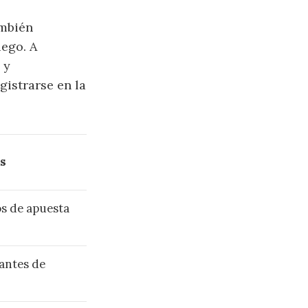
ambién
uego. A
 y
gistrarse en la
s
os de apuesta
 antes de