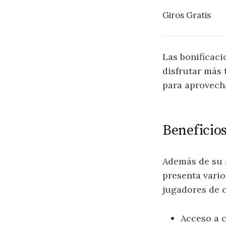
Giros Gratis
Las bonificac
disfrutar más 
para aprovech
Beneficio
Además de su 
presenta vario
jugadores de c
Acceso a c