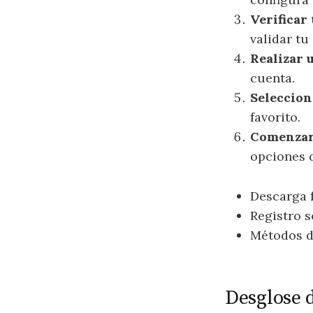
Verificar 
validar tu
Realizar 
cuenta.
Seleccion
favorito.
Comenzar 
opciones d
Descarga f
Registro s
Métodos d
Desglose 