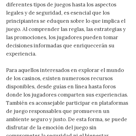
diferentes tipos de juegos hasta los aspectos
legales y de seguridad, es esencial que los
principiantes se eduquen sobre lo que implica el
juego. Al comprender las reglas, las estrategias y
las promociones, los jugadores pueden tomar
decisiones informadas que enriquecerán su
experiencia.
Para aquellos interesados en explorar el mundo
de los casinos, existen numerosos recursos
disponibles, desde guías en línea hasta foros
donde los jugadores comparten sus experiencias.
También es aconsejable participar en plataformas
de juego responsables que promueven un
ambiente seguro y justo. De esta forma, se puede
disfrutar de la emoción del juego sin
comprometer la seguridad ni el bienestar