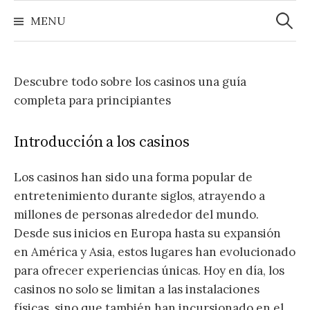
Zoeke
Naar
naar:
MENU
inhoud
springen
Descubre todo sobre los casinos una guía
completa para principiantes
Introducción a los casinos
Los casinos han sido una forma popular de
entretenimiento durante siglos, atrayendo a
millones de personas alrededor del mundo.
Desde sus inicios en Europa hasta su expansión
en América y Asia, estos lugares han evolucionado
para ofrecer experiencias únicas. Hoy en día, los
casinos no solo se limitan a las instalaciones
físicas, sino que también han incursionado en el