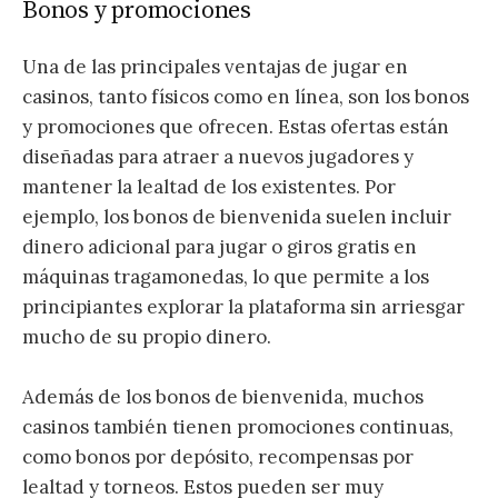
Bonos y promociones
Una de las principales ventajas de jugar en
casinos, tanto físicos como en línea, son los bonos
y promociones que ofrecen. Estas ofertas están
diseñadas para atraer a nuevos jugadores y
mantener la lealtad de los existentes. Por
ejemplo, los bonos de bienvenida suelen incluir
dinero adicional para jugar o giros gratis en
máquinas tragamonedas, lo que permite a los
principiantes explorar la plataforma sin arriesgar
mucho de su propio dinero.
Además de los bonos de bienvenida, muchos
casinos también tienen promociones continuas,
como bonos por depósito, recompensas por
lealtad y torneos. Estos pueden ser muy