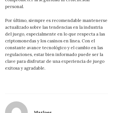
personal.
Por último, siempre es recomendable mantenerse
actualizado sobre las tendencias en la industria
del juego, especialmente en lo que respecta a las
criptomonedas y los casinos en línea. Con el
constante avance tecnológico y el cambio en las
regulaciones, estar bien informado puede ser la
clave para disfrutar de una experiencia de juego
exitosa y agradable.
Marloes