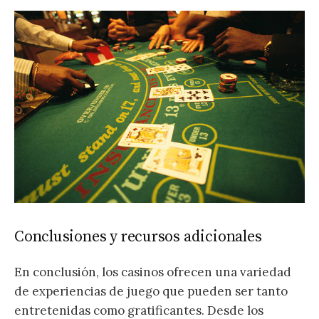
Conclusiones y recursos adicionales
En conclusión, los casinos ofrecen una variedad
de experiencias de juego que pueden ser tanto
entretenidas como gratificantes. Desde los