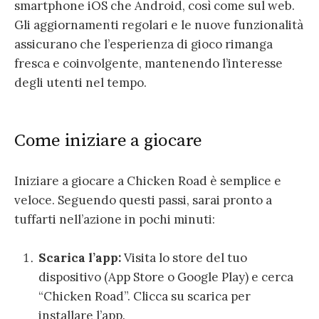
smartphone iOS che Android, così come sul web.
Gli aggiornamenti regolari e le nuove funzionalità
assicurano che l’esperienza di gioco rimanga
fresca e coinvolgente, mantenendo l’interesse
degli utenti nel tempo.
Come iniziare a giocare
Iniziare a giocare a Chicken Road è semplice e
veloce. Seguendo questi passi, sarai pronto a
tuffarti nell’azione in pochi minuti:
Scarica l’app:
Visita lo store del tuo
dispositivo (App Store o Google Play) e cerca
“Chicken Road”. Clicca su scarica per
installare l’app.