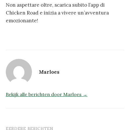
Non aspettare oltre, scarica subito l’app di
Chicken Road e inizia a vivere un’avventura
emozionante!
Marloes
Bekijk alle berichten door Marloes →
EERDERE BERICHTEN