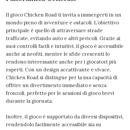
Il gioco Chicken Road ti invita a immergerti in un
mondo pieno di avventure e ostacoli. L’obiettivo
principale è quello di attraversare strade
trafficate, evitando auto e altri pericoli. Grazie ai
suoi controlli facili e intuitivi, il gioco è accessibile
anche ai neofiti, mentre le sfide crescenti lo
rendono interessante anche per i giocatori più
esperti. Con un design accattivante e vivace,
Chicken Road si distingue per la sua capacità di
offrire un divertimento immediato e senza
fronzoli, perfetto per le sessioni di gioco brevi
durante la giornata.
Inoltre, il gioco è supportato da diversi dispositivi,
rendendolo facilmente accessibile sia su