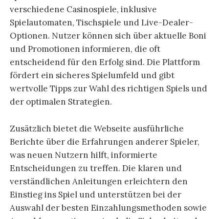
verschiedene Casinospiele, inklusive
Spielautomaten, Tischspiele und Live-Dealer-
Optionen. Nutzer können sich über aktuelle Boni
und Promotionen informieren, die oft
entscheidend für den Erfolg sind. Die Plattform
fördert ein sicheres Spielumfeld und gibt
wertvolle Tipps zur Wahl des richtigen Spiels und
der optimalen Strategien.
Zusätzlich bietet die Webseite ausführliche
Berichte über die Erfahrungen anderer Spieler,
was neuen Nutzern hilft, informierte
Entscheidungen zu treffen. Die klaren und
verständlichen Anleitungen erleichtern den
Einstieg ins Spiel und unterstützen bei der
Auswahl der besten Einzahlungsmethoden sowie