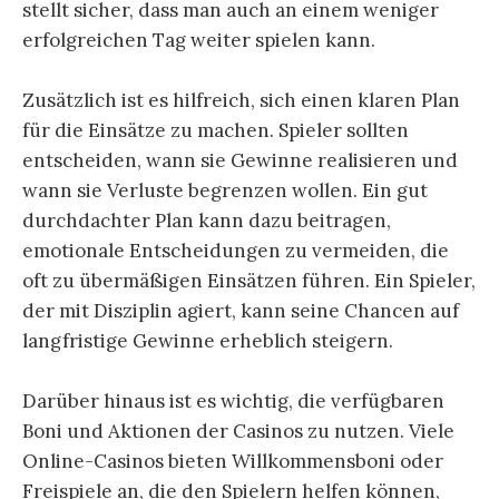
stellt sicher, dass man auch an einem weniger
erfolgreichen Tag weiter spielen kann.
Zusätzlich ist es hilfreich, sich einen klaren Plan
für die Einsätze zu machen. Spieler sollten
entscheiden, wann sie Gewinne realisieren und
wann sie Verluste begrenzen wollen. Ein gut
durchdachter Plan kann dazu beitragen,
emotionale Entscheidungen zu vermeiden, die
oft zu übermäßigen Einsätzen führen. Ein Spieler,
der mit Disziplin agiert, kann seine Chancen auf
langfristige Gewinne erheblich steigern.
Darüber hinaus ist es wichtig, die verfügbaren
Boni und Aktionen der Casinos zu nutzen. Viele
Online-Casinos bieten Willkommensboni oder
Freispiele an, die den Spielern helfen können,