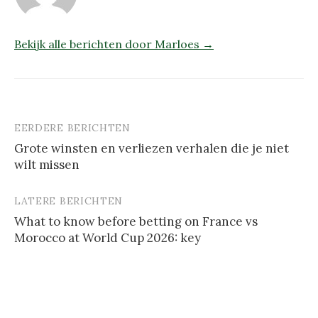
Bekijk alle berichten door Marloes →
EERDERE BERICHTEN
Berichtnavigatie
Grote winsten en verliezen verhalen die je niet
wilt missen
LATERE BERICHTEN
What to know before betting on France vs
Morocco at World Cup 2026: key