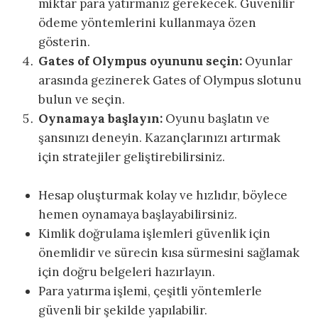
miktar para yatırmanız gerekecek. Güvenilir
ödeme yöntemlerini kullanmaya özen
gösterin.
Gates of Olympus oyununu seçin:
Oyunlar
arasında gezinerek Gates of Olympus slotunu
bulun ve seçin.
Oynamaya başlayın:
Oyunu başlatın ve
şansınızı deneyin. Kazançlarınızı artırmak
için stratejiler geliştirebilirsiniz.
Hesap oluşturmak kolay ve hızlıdır, böylece
hemen oynamaya başlayabilirsiniz.
Kimlik doğrulama işlemleri güvenlik için
önemlidir ve sürecin kısa sürmesini sağlamak
için doğru belgeleri hazırlayın.
Para yatırma işlemi, çeşitli yöntemlerle
güvenli bir şekilde yapılabilir.