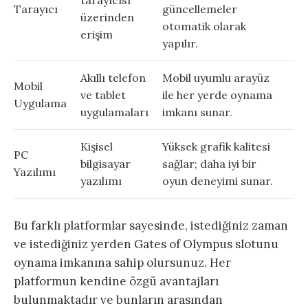
tarayıcısı
Tarayıcı
güncellemeler
üzerinden
otomatik olarak
erişim
yapılır.
Akıllı telefon
Mobil uyumlu arayüz
Mobil
ve tablet
ile her yerde oynama
Uygulama
uygulamaları
imkanı sunar.
Kişisel
Yüksek grafik kalitesi
PC
bilgisayar
sağlar; daha iyi bir
Yazılımı
yazılımı
oyun deneyimi sunar.
Bu farklı platformlar sayesinde, istediğiniz zaman
ve istediğiniz yerden Gates of Olympus slotunu
oynama imkanına sahip olursunuz. Her
platformun kendine özgü avantajları
bulunmaktadır ve bunların arasından