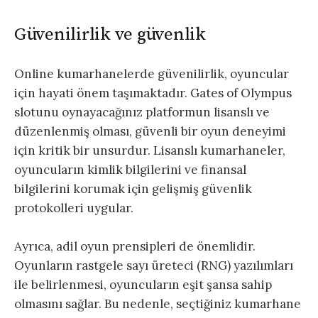
Güvenilirlik ve güvenlik
Online kumarhanelerde güvenilirlik, oyuncular
için hayati önem taşımaktadır. Gates of Olympus
slotunu oynayacağınız platformun lisanslı ve
düzenlenmiş olması, güvenli bir oyun deneyimi
için kritik bir unsurdur. Lisanslı kumarhaneler,
oyuncuların kimlik bilgilerini ve finansal
bilgilerini korumak için gelişmiş güvenlik
protokolleri uygular.
Ayrıca, adil oyun prensipleri de önemlidir.
Oyunların rastgele sayı üreteci (RNG) yazılımları
ile belirlenmesi, oyuncuların eşit şansa sahip
olmasını sağlar. Bu nedenle, seçtiğiniz kumarhane