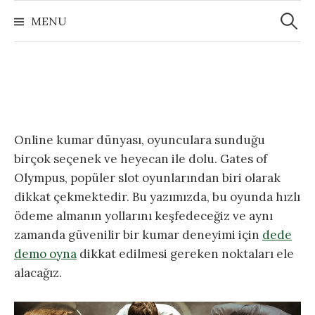
Zoeke
Naar
naar:
MENU
inhoud
springen
Online kumar dünyası, oyunculara sunduğu
birçok seçenek ve heyecan ile dolu. Gates of
Olympus, popüler slot oyunlarından biri olarak
dikkat çekmektedir. Bu yazımızda, bu oyunda hızlı
ödeme almanın yollarını keşfedeceğiz ve aynı
zamanda güvenilir bir kumar deneyimi için
dede
demo oyna
dikkat edilmesi gereken noktaları ele
alacağız.