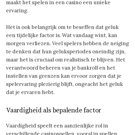
maakt het spelen in een casino een unieke
ervaring.
Het is ook belangrijk om te beseffen dat geluk
een tijdelijke factor is. Wat vandaag wint, kan
morgen verliezen. Veel spelers hebben de neiging
te denken dat hun geluksperiodes oneindig zijn,
maar het is cruciaal om realistisch te blijven. Het
verantwoord beheren van je bankroll en het
instellen van grenzen kan ervoor zorgen dat je
spelervaring plezierig blijft, ongeacht het geluk
dat je ervaren hebt.
Vaardigheid als bepalende factor
Vaardigheid speelt een aanzienlijke rol in
verschillende casinospellen, vooral in spellen