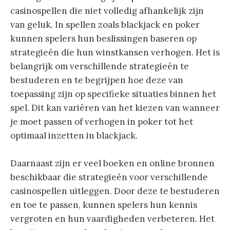
casinospellen die niet volledig afhankelijk zijn
van geluk. In spellen zoals blackjack en poker
kunnen spelers hun beslissingen baseren op
strategieën die hun winstkansen verhogen. Het is
belangrijk om verschillende strategieën te
bestuderen en te begrijpen hoe deze van
toepassing zijn op specifieke situaties binnen het
spel. Dit kan variëren van het kiezen van wanneer
je moet passen of verhogen in poker tot het
optimaal inzetten in blackjack.
Daarnaast zijn er veel boeken en online bronnen
beschikbaar die strategieën voor verschillende
casinospellen uitleggen. Door deze te bestuderen
en toe te passen, kunnen spelers hun kennis
vergroten en hun vaardigheden verbeteren. Het