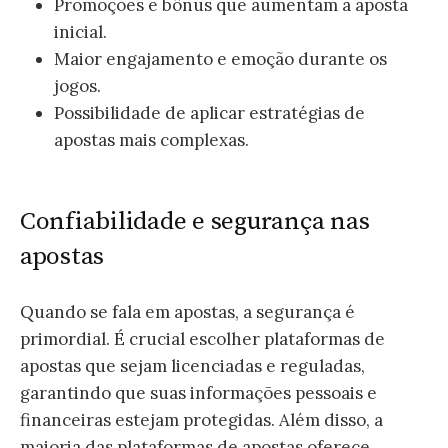
Promoções e bônus que aumentam a aposta
inicial.
Maior engajamento e emoção durante os
jogos.
Possibilidade de aplicar estratégias de
apostas mais complexas.
Confiabilidade e segurança nas
apostas
Quando se fala em apostas, a segurança é
primordial. É crucial escolher plataformas de
apostas que sejam licenciadas e reguladas,
garantindo que suas informações pessoais e
financeiras estejam protegidas. Além disso, a
maioria das plataformas de apostas oferece