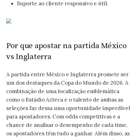
Suporte ao cliente responsivo e útil.
Por que apostar na partida México
vs Inglaterra
A partida entre México e Inglaterra promete ser
um dos destaques da Copa do Mundo de 2026. A
combinação de uma localização emblemática
como o Estádio Azteca e o talento de ambas as
seleções faz dessa uma oportunidade imperdível
para apostadores. Com odds competitivas e a
chance de analisar o desempenho de cada time,
os apostadores têm tudo a ganhar. Além disso, as