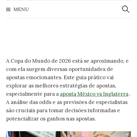
Zoeke
Naar
naar:
MENU
inhoud
springen
A Copa do Mundo de 2026 está se aproximando, e
com ela surgem diversas oportunidades de
apostas emocionantes. Este guia prático vai
explorar as melhores estratégias de apostas,
especialmente para a
aposta México vs Inglaterra
.
A análise das odds e as previsões de especialistas
são cruciais para tomar decisões informadas e
potencializar os ganhos nas apostas.