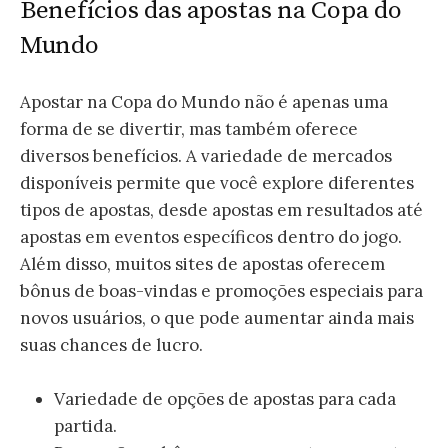
Benefícios das apostas na Copa do
Mundo
Apostar na Copa do Mundo não é apenas uma
forma de se divertir, mas também oferece
diversos benefícios. A variedade de mercados
disponíveis permite que você explore diferentes
tipos de apostas, desde apostas em resultados até
apostas em eventos específicos dentro do jogo.
Além disso, muitos sites de apostas oferecem
bônus de boas-vindas e promoções especiais para
novos usuários, o que pode aumentar ainda mais
suas chances de lucro.
Variedade de opções de apostas para cada
partida.