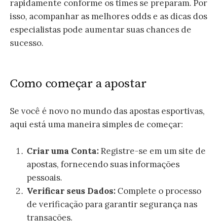
rapidamente conforme os times se preparam. Por
isso, acompanhar as melhores odds e as dicas dos
especialistas pode aumentar suas chances de
sucesso.
Como começar a apostar
Se você é novo no mundo das apostas esportivas,
aqui está uma maneira simples de começar:
Criar uma Conta:
Registre-se em um site de
apostas, fornecendo suas informações
pessoais.
Verificar seus Dados:
Complete o processo
de verificação para garantir segurança nas
transações.