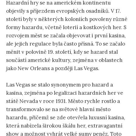
Hazardní hry se na americkém kontinentu
objevily s příjezdem evropských osadníků. V 17.
století byly v některých koloniích povoleny různé
formy hazardu, včetně loterií a kostkových her. S
rozvojem měst se začala objevovat i první kasina,
ale jejich regulace byla často přísná. To se začalo
měnit v polovině 19. století, kdy se hazard stal
součástí americké kultury, zejména v oblastech
jako New Orleans a později Las Vegas.
Las Vegas se stalo synonymem pro hazard a
kasina, zejména po legalizaci hazardních her ve
státě Nevada v roce 1931. Město rychle rostlo a
transformovalo se na světové hlavní město
hazardu, přičemž se zde otevřela luxusní kasina,
která nabízela širokou škálu her, extravagantní
show a možnost vyhrát velké sumy peněz. Toto