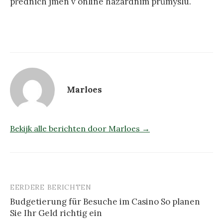
předních jmen v online hazardním průmyslu.
Marloes
Bekijk alle berichten door Marloes →
EERDERE BERICHTEN
Berichtnavigatie
Budgetierung für Besuche im Casino So planen
Sie Ihr Geld richtig ein