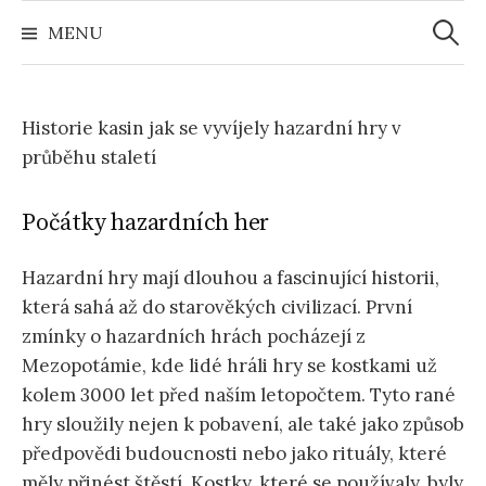
Zoeke
Naar
naar:
MENU
inhoud
springen
Historie kasin jak se vyvíjely hazardní hry v
průběhu staletí
Počátky hazardních her
Hazardní hry mají dlouhou a fascinující historii,
která sahá až do starověkých civilizací. První
zmínky o hazardních hrách pocházejí z
Mezopotámie, kde lidé hráli hry se kostkami už
kolem 3000 let před naším letopočtem. Tyto rané
hry sloužily nejen k pobavení, ale také jako způsob
předpovědi budoucnosti nebo jako rituály, které
měly přinést štěstí. Kostky, které se používaly, byly