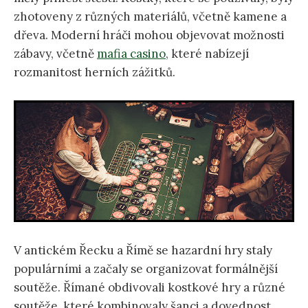
zhotoveny z různých materiálů, včetně kamene a
dřeva. Moderní hráči mohou objevovat možnosti
zábavy, včetně
mafia casino
, které nabízejí
rozmanitost herních zážitků.
V antickém Řecku a Římě se hazardní hry staly
populárními a začaly se organizovat formálnější
soutěže. Římané obdivovali kostkové hry a různé
soutěže, které kombinovaly šanci a dovednost.