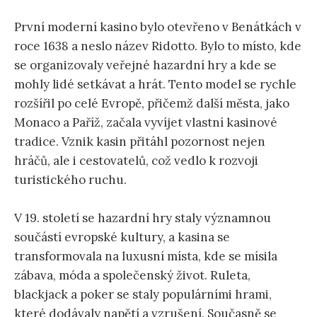
První moderní kasino bylo otevřeno v Benátkách v
roce 1638 a neslo název Ridotto. Bylo to místo, kde
se organizovaly veřejné hazardní hry a kde se
mohly lidé setkávat a hrát. Tento model se rychle
rozšířil po celé Evropě, přičemž další města, jako
Monaco a Paříž, začala vyvíjet vlastní kasinové
tradice. Vznik kasin přitáhl pozornost nejen
hráčů, ale i cestovatelů, což vedlo k rozvoji
turistického ruchu.
V 19. století se hazardní hry staly významnou
součástí evropské kultury, a kasina se
transformovala na luxusní místa, kde se mísila
zábava, móda a společenský život. Ruleta,
blackjack a poker se staly populárními hrami,
které dodávaly napětí a vzrušení. Současně se