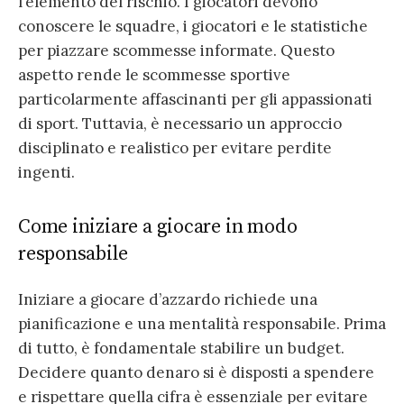
l’elemento del rischio. I giocatori devono
conoscere le squadre, i giocatori e le statistiche
per piazzare scommesse informate. Questo
aspetto rende le scommesse sportive
particolarmente affascinanti per gli appassionati
di sport. Tuttavia, è necessario un approccio
disciplinato e realistico per evitare perdite
ingenti.
Come iniziare a giocare in modo
responsabile
Iniziare a giocare d’azzardo richiede una
pianificazione e una mentalità responsabile. Prima
di tutto, è fondamentale stabilire un budget.
Decidere quanto denaro si è disposti a spendere
e rispettare quella cifra è essenziale per evitare