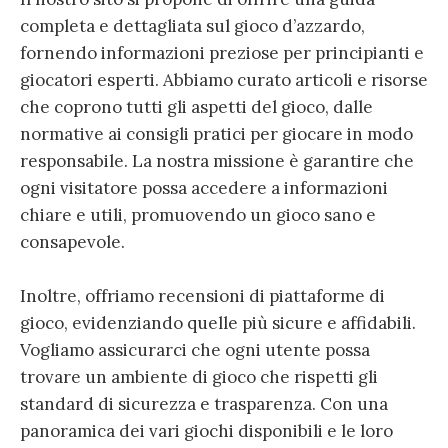
completa e dettagliata sul gioco d’azzardo,
fornendo informazioni preziose per principianti e
giocatori esperti. Abbiamo curato articoli e risorse
che coprono tutti gli aspetti del gioco, dalle
normative ai consigli pratici per giocare in modo
responsabile. La nostra missione è garantire che
ogni visitatore possa accedere a informazioni
chiare e utili, promuovendo un gioco sano e
consapevole.
Inoltre, offriamo recensioni di piattaforme di
gioco, evidenziando quelle più sicure e affidabili.
Vogliamo assicurarci che ogni utente possa
trovare un ambiente di gioco che rispetti gli
standard di sicurezza e trasparenza. Con una
panoramica dei vari giochi disponibili e le loro