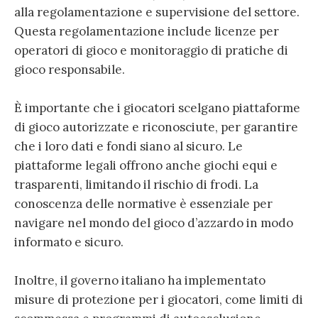
alla regolamentazione e supervisione del settore.
Questa regolamentazione include licenze per
operatori di gioco e monitoraggio di pratiche di
gioco responsabile.
È importante che i giocatori scelgano piattaforme
di gioco autorizzate e riconosciute, per garantire
che i loro dati e fondi siano al sicuro. Le
piattaforme legali offrono anche giochi equi e
trasparenti, limitando il rischio di frodi. La
conoscenza delle normative è essenziale per
navigare nel mondo del gioco d’azzardo in modo
informato e sicuro.
Inoltre, il governo italiano ha implementato
misure di protezione per i giocatori, come limiti di