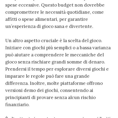
spese eccessive. Questo budget non dovrebbe
compromettere le necessità quotidiane, come
affitti o spese alimentari, per garantire
un’esperienza di gioco sana e divertente.
Un altro aspetto cruciale è la scelta del gioco.
Iniziare con giochi più semplici o a bassa varianza
può aiutare a comprendere le meccaniche del
gioco senza rischiare grandi somme di denaro.
Prendersi il tempo per esplorare diversi giochi e
imparare le regole può fare una grande
differenza. Inoltre, molte piattaforme offrono
versioni demo dei giochi, consentendo ai
principianti di provare senza alcun rischio
finanziario.