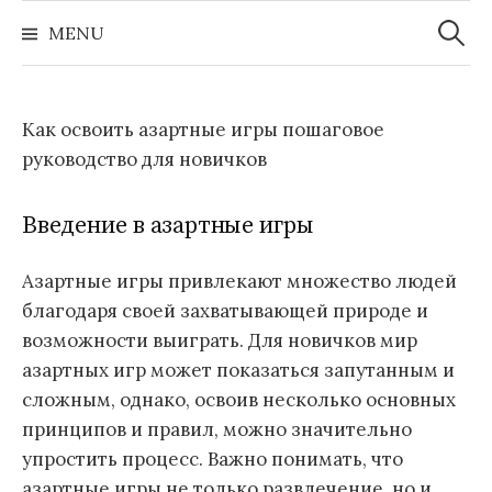
Zoeke
Naar
naar:
MENU
inhoud
springen
Как освоить азартные игры пошаговое
руководство для новичков
Введение в азартные игры
Азартные игры привлекают множество людей
благодаря своей захватывающей природе и
возможности выиграть. Для новичков мир
азартных игр может показаться запутанным и
сложным, однако, освоив несколько основных
принципов и правил, можно значительно
упростить процесс. Важно понимать, что
азартные игры не только развлечение, но и