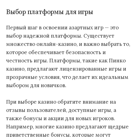
Выбор платформы для игры
Первый шаг в освоении азартных игр — это
выбор надежной платформы. Существует
множество онлайн-казино, и важно выбрать то,
которое обеспечивает безопасность и
честность игры. Платформы, такие как Пинко
казино, предлагают лицензированные игры и
прозрачные условия, что делает их идеальным
выбором для новичков.
При выборе казино обратите внимание на
отзывы пользователей, доступные игры, а
также бонусы и акции для новых игроков.
Например, многие казино предлагают щедрые
приветственные бонусы, которые могут