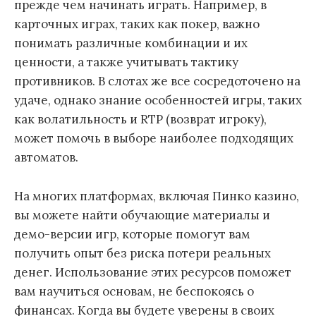
прежде чем начинать играть. Например, в
карточных играх, таких как покер, важно
понимать различные комбинации и их
ценности, а также учитывать тактику
противников. В слотах же все сосредоточено на
удаче, однако знание особенностей игры, таких
как волатильность и RTP (возврат игроку),
может помочь в выборе наиболее подходящих
автоматов.
На многих платформах, включая Пинко казино,
вы можете найти обучающие материалы и
демо-версии игр, которые помогут вам
получить опыт без риска потери реальных
денег. Использование этих ресурсов поможет
вам научиться основам, не беспокоясь о
финансах. Когда вы будете уверены в своих