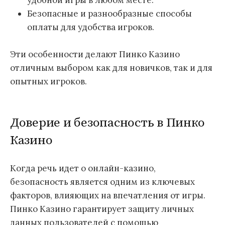
удобной игры в любом месте.
Безопасные и разнообразные способы
оплаты для удобства игроков.
Эти особенности делают Пинко Казино
отличным выбором как для новичков, так и для
опытных игроков.
Доверие и безопасность в Пинко
Казино
Когда речь идет о онлайн-казино,
безопасность является одним из ключевых
факторов, влияющих на впечатления от игры.
Пинко Казино гарантирует защиту личных
данных пользователей с помощью