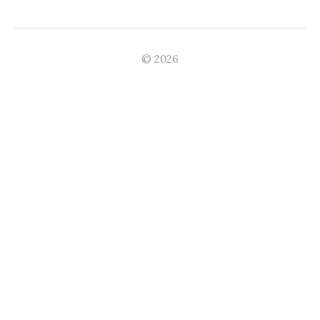
© 2026