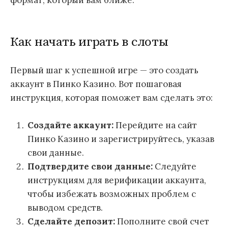
формат, который вам ближе.
Как начать играть в слоты
Первый шаг к успешной игре — это создать
аккаунт в Пинко Казино. Вот пошаговая
инструкция, которая поможет вам сделать это:
Создайте аккаунт:
Перейдите на сайт
Пинко Казино и зарегистрируйтесь, указав
свои данные.
Подтвердите свои данные:
Следуйте
инструкциям для верификации аккаунта,
чтобы избежать возможных проблем с
выводом средств.
Сделайте депозит:
Пополните свой счет