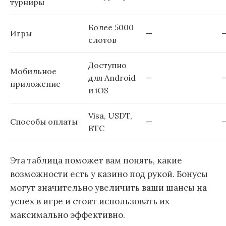
турниры
Более 5000
Игры
—
слотов
Доступно
Мобильное
для Android
—
приложение
и iOS
Visa, USDT,
Способы оплаты
—
BTC
Эта таблица поможет вам понять, какие
возможности есть у казино под рукой. Бонусы
могут значительно увеличить ваши шансы на
успех в игре и стоит использовать их
максимально эффективно.