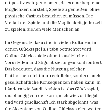
oft positiv wahrgenommen, da es eine bequeme
Möglichkeit darstellt, Spiele zu genießen, ohne
physische Casinos besuchen zu müssen. Die
Vielfalt der Spiele und die Möglichkeit, jederzeit
zu spielen, ziehen viele Menschen an.
Im Gegensatz dazu sind in vielen Kulturen, in
denen Glücksspiel als tabu betrachtet wird,
Online-Glücksspiele oft mit zusätzlichen
Vorurteilen und Stigmatisierungen konfrontiert.
Das bedeutet, dass die Nutzung solcher
Plattformen nicht nur rechtliche, sondern auch
gesellschaftliche Konsequenzen haben kann. In
Ländern wie Saudi-Arabien ist das Glücksspiel,
unabhängig von der Form, nach wie vor illegal
und wird gesellschaftlich stark abgelehnt, was
die Akzeptanz von Online-Glücksspielen weiter