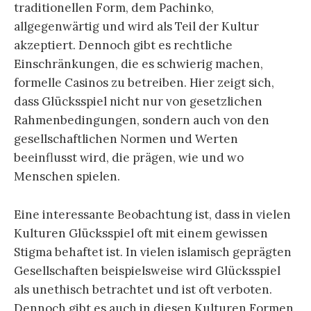
traditionellen Form, dem Pachinko,
allgegenwärtig und wird als Teil der Kultur
akzeptiert. Dennoch gibt es rechtliche
Einschränkungen, die es schwierig machen,
formelle Casinos zu betreiben. Hier zeigt sich,
dass Glücksspiel nicht nur von gesetzlichen
Rahmenbedingungen, sondern auch von den
gesellschaftlichen Normen und Werten
beeinflusst wird, die prägen, wie und wo
Menschen spielen.
Eine interessante Beobachtung ist, dass in vielen
Kulturen Glücksspiel oft mit einem gewissen
Stigma behaftet ist. In vielen islamisch geprägten
Gesellschaften beispielsweise wird Glücksspiel
als unethisch betrachtet und ist oft verboten.
Dennoch gibt es auch in diesen Kulturen Formen