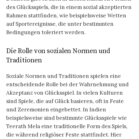
des Glücksspiels, die in einem sozial akzeptierten
Rahmen stattfinden, wie beispielsweise Wetten
auf Sportereignisse, die unter bestimmten
Bedingungen toleriert werden.
Die Rolle von sozialen Normen und
Traditionen
Soziale Normen und Traditionen spielen eine
entscheidende Rolle bei der Wahrnehmung und
Akzeptanz von Glücksspiel. In vielen Kulturen
sind Spiele, die auf Glück basieren, oft in Feste
und Zeremonien eingebettet. In Indien
beispielsweise sind bestimmte Glücksspiele wie
Teerath Mela eine traditionelle Form des Spiels,
die während religiöser Feste stattfindet. Hier