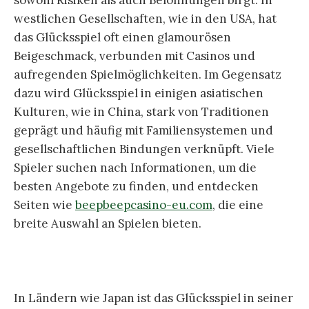
westlichen Gesellschaften, wie in den USA, hat
das Glücksspiel oft einen glamourösen
Beigeschmack, verbunden mit Casinos und
aufregenden Spielmöglichkeiten. Im Gegensatz
dazu wird Glücksspiel in einigen asiatischen
Kulturen, wie in China, stark von Traditionen
geprägt und häufig mit Familiensystemen und
gesellschaftlichen Bindungen verknüpft. Viele
Spieler suchen nach Informationen, um die
besten Angebote zu finden, und entdecken
Seiten wie
beepbeepcasino-eu.com
, die eine
breite Auswahl an Spielen bieten.
In Ländern wie Japan ist das Glücksspiel in seiner