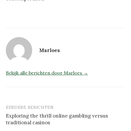
Marloes
Bekijk alle berichten door Marloes →
EERDERE BERICHTEN
Berichtnavigatie
Exploring the thrill online gambling versus
traditional casinos