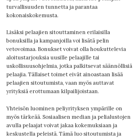
turvallisuuden tunnetta ja parantaa
kokonaiskokemusta.
Lisäksi pelaajien sitouttaminen erilaisilla
bonuksilla ja kampanjoilla voi lisätä pelin
vetovoimaa. Bonukset voivat olla houkuttelevia
aloitustarjouksia uusille pelaajille tai
uskollisuusohjelmia, jotka palkitsevat säännöllisiä
pelaajia. Tällaiset toimet eivät ainoastaan lisää
pelaajien sitoutumista, vaan myös auttavat
yrityksiä erottumaan kilpailijoistaan.
Yhteisön luominen peliyrityksen ympärille on
myös tärkeää. Sosiaalisen median ja pelialustojen
avulla pelaajat voivat jakaa kokemuksiaan ja
keskustella peleistä. Tämä luo sitoutumista ja