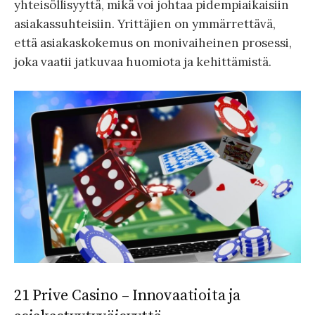
yhteisöllisyyttä, mikä voi johtaa pidempiaikaisiin
asiakassuhteisiin. Yrittäjien on ymmärrettävä,
että asiakaskokemus on monivaiheinen prosessi,
joka vaatii jatkuvaa huomiota ja kehittämistä.
21 Prive Casino – Innovaatioita ja