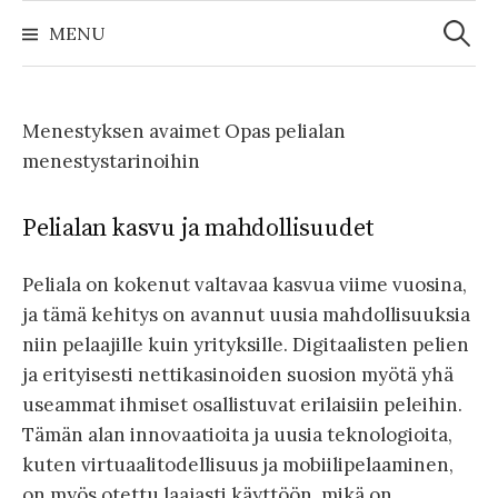
Zoeke
Naar
naar:
MENU
inhoud
springen
Menestyksen avaimet Opas pelialan
menestystarinoihin
Pelialan kasvu ja mahdollisuudet
Peliala on kokenut valtavaa kasvua viime vuosina,
ja tämä kehitys on avannut uusia mahdollisuuksia
niin pelaajille kuin yrityksille. Digitaalisten pelien
ja erityisesti nettikasinoiden suosion myötä yhä
useammat ihmiset osallistuvat erilaisiin peleihin.
Tämän alan innovaatioita ja uusia teknologioita,
kuten virtuaalitodellisuus ja mobiilipelaaminen,
on myös otettu laajasti käyttöön, mikä on