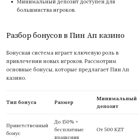
Минимальный депозит доступен для
большинства игроков.
Разбор бонусов в Пин Ап казино
Бонусная система играет ключевую роль в
привлечении новых игроков. Рассмотрим
основные бонусы, которые предлагает Пин Ап
казино.
Минимальный
Тип бонуса
Размер
депозит
До 150% +
Приветственный
бесплатные
От 500 KZT
бонус
вращения