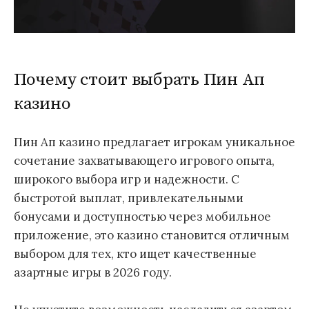
Почему стоит выбрать Пин Ап
казино
Пин Ап казино предлагает игрокам уникальное
сочетание захватывающего игрового опыта,
широкого выбора игр и надежности. С
быстротой выплат, привлекательными
бонусами и доступностью через мобильное
приложение, это казино становится отличным
выбором для тех, кто ищет качественные
азартные игры в 2026 году.