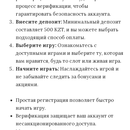
процесс верификации, чтобы
гарантировать безопасность аккаунта.
Внесите депозит:
Минимальный депозит
составляет 500 KZT, и вы можете выбрать
подходящий способ оплаты.
Выберите игру:
Ознакомьтесь с
доступными играми и выберите ту, которая
вам нравится, будь то слот или живая игра.
Начните играть:
Наслаждайтесь игрой и
не забывайте следить за бонусами и
акциями.
Простая регистрация позволяет быстро
начать игру.
Верификация защищает ваш аккаунт от
несанкционированного доступа.