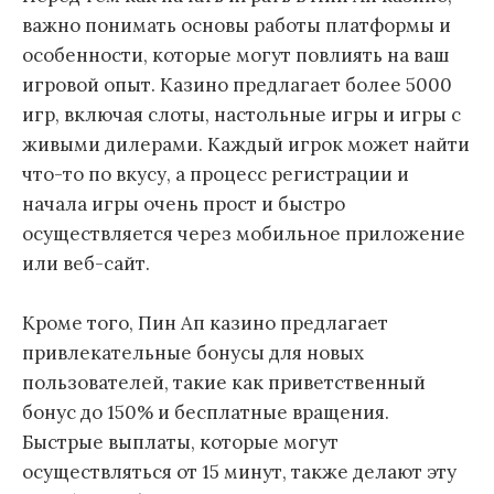
важно понимать основы работы платформы и
особенности, которые могут повлиять на ваш
игровой опыт. Казино предлагает более 5000
игр, включая слоты, настольные игры и игры с
живыми дилерами. Каждый игрок может найти
что-то по вкусу, а процесс регистрации и
начала игры очень прост и быстро
осуществляется через мобильное приложение
или веб-сайт.
Кроме того, Пин Ап казино предлагает
привлекательные бонусы для новых
пользователей, такие как приветственный
бонус до 150% и бесплатные вращения.
Быстрые выплаты, которые могут
осуществляться от 15 минут, также делают эту