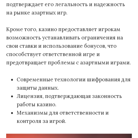
подтверждает его легальность и надежность
на рынке азартных игр.
Кроме того, казино предоставляет игрокам
возможность устанавливать ограничения на
свои ставки и использование бонусов, что
способствует ответственной игре и
предотвращает проблемы с азартными играми.
Современные технологии шифрования для
защиты данных.
Лицензия, подтверждающая законность
работы казино.
Механизмы для ответственности и
контроля за игрой.