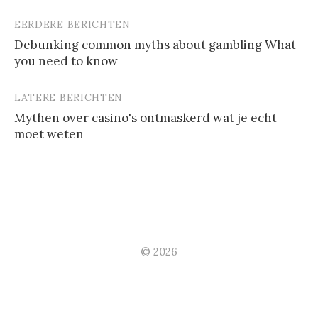
EERDERE BERICHTEN
Berichtnavigatie
Debunking common myths about gambling What
you need to know
LATERE BERICHTEN
Mythen over casino's ontmaskerd wat je echt
moet weten
© 2026