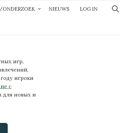
Zoeken
naar:
R/ONDERZOEK
NIEUWS
LOG IN
ных игр,
звлечений,
 году игроки
не с
м для новых и