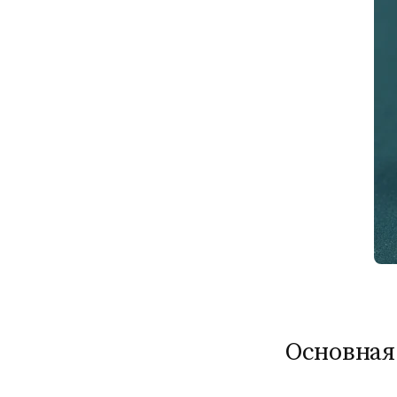
Основная