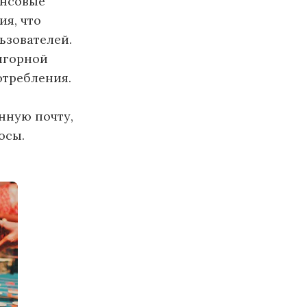
ансовые
я, что
ьзователей.
 игорной
отребления.
нную почту,
осы.