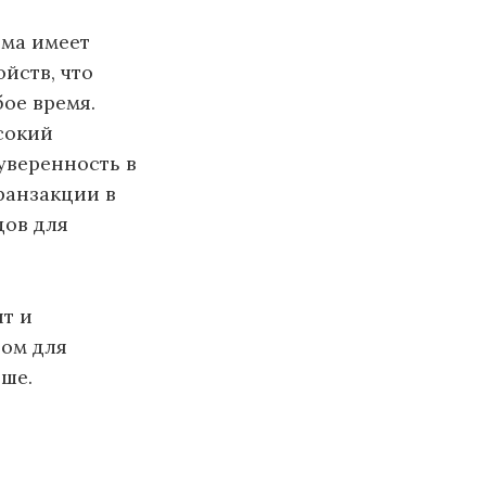
рма имеет
йств, что
ое время.
сокий
уверенность в
ранзакции в
дов для
ит и
ром для
ше.