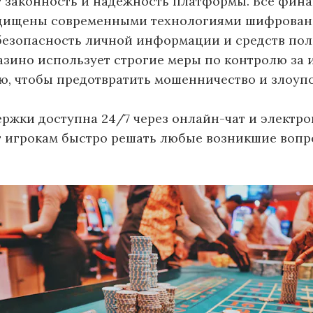
 законность и надежность платформы. Все фин
щищены современными технологиями шифровани
безопасность личной информации и средств пол
казино использует строгие меры по контролю за
ю, чтобы предотвратить мошенничество и злоуп
ржки доступна 24/7 через онлайн-чат и электро
т игрокам быстро решать любые возникшие вопр