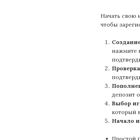
Начать свою 
чтобы зареги
Создание
нажмите 
подтверд
Проверка
подтверд
Пополнен
депозит о
Выбор иг
который в
Начало и
Простой 