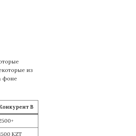
которые
екоторые из
а фоне
Конкурент B
2500+
1500 KZT