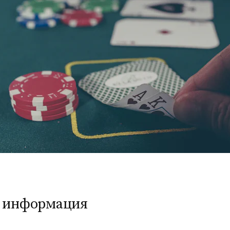
 информация