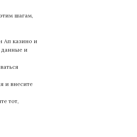
 этим шагам,
 Ап казино и
 данные и
ваться
я и внесите
те тот,