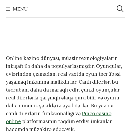
Zoeke
Naar
naar:
MENU
inhoud
springen
Online kazino dünyası, müasir texnologiyaların
inkişafı ilə daha da populyarlaşmışdır. Oyunçular,
evlərindən çıxmadan, real vaxtda oyun təcrübəsi
yaşamaq imkanına malikdirlər. Canlı dilerlər, bu
təcrübəni daha da maraqlı edir, çünki oyunçular
real dilerlərlə qarşılıqlı əlaqə qura bilir və oyunu
daha dinamik şəkildə izləyə bilərlər. Bu yazıda,
canlı dilerlərin funksionallığı və
Pinco casino
online
platformasının təqdim etdiyi imkanlar
haqqında müzakirə edəcəyik.