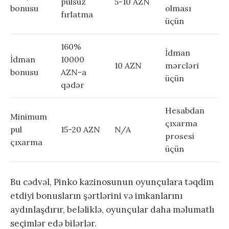
pulsuz
5-10 AZN
bonusu
olması
fırlatma
üçün
160%
İdman
İdman
10000
10 AZN
mərcləri
bonusu
AZN-a
üçün
qədər
Hesabdan
Minimum
çıxarma
pul
15-20 AZN
N/A
prosesi
çıxarma
üçün
Bu cədvəl, Pinko kazinosunun oyunçulara təqdim
etdiyi bonusların şərtlərini və imkanlarını
aydınlaşdırır, beləliklə, oyunçular daha məlumatlı
seçimlər edə bilərlər.