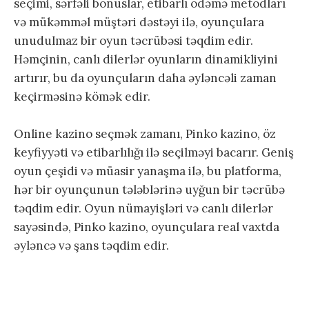
seçimi, sərfəli bonuslar, etibarlı ödəmə metodları
və mükəmməl müştəri dəstəyi ilə, oyunçulara
unudulmaz bir oyun təcrübəsi təqdim edir.
Həmçinin, canlı dilerlər oyunların dinamikliyini
artırır, bu da oyunçuların daha əyləncəli zaman
keçirməsinə kömək edir.
Online kazino seçmək zamanı, Pinko kazino, öz
keyfiyyəti və etibarlılığı ilə seçilməyi bacarır. Geniş
oyun çeşidi və müasir yanaşma ilə, bu platforma,
hər bir oyunçunun tələblərinə uyğun bir təcrübə
təqdim edir. Oyun nümayişləri və canlı dilerlər
sayəsində, Pinko kazino, oyunçulara real vaxtda
əyləncə və şans təqdim edir.