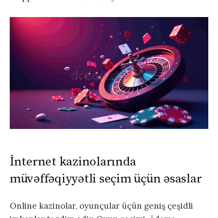
İnternet kazinolarında
müvəffəqiyyətli seçim üçün əsaslar
Online kazinolar, oyunçular üçün geniş çeşidli