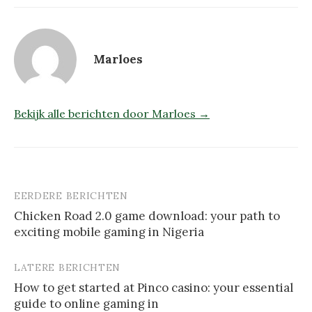
Marloes
Bekijk alle berichten door Marloes →
EERDERE BERICHTEN
Berichtnavigatie
Chicken Road 2.0 game download: your path to
exciting mobile gaming in Nigeria
LATERE BERICHTEN
How to get started at Pinco casino: your essential
guide to online gaming in