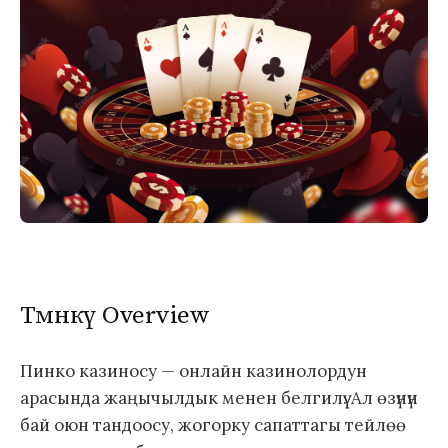
Төмөнкү Overview
Пинко казиносу — онлайн казинолордун
арасында жаңычылдык менен белгилүү. Ал өзүнүн
бай оюн тандоосу, жогорку сапаттагы тейлөө