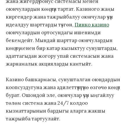
жана жигердүү бонус системасы менен
оюнчулардын көңүлүн тартат. Казиного жаңы
киргендер жана тажрыйбалуу оюнчулар үчүн
идеалдуу шарттарды түзгөн,
Пинко казино
оюнчулардын ортосундагы ишенимди
бекемдейт. Мындай шарттар оюнчулардын
көңүлү менен бир катар кызыктуу сунуштарды,
адаттагыдан жогору упай системасын жана
жарнамалык акцияларды камтыйт.
Казино башкармасы, сунушталган оюндардын
коопсуздугуна жана адилеттүүлүгүнө өзгөчө көңүл
бурат. Ошондой эле, оюнчулар үчүн ыңгайлуу
төлөм система жана 24/7 колдоо
кызматтарынын бардыгы аларга жакшы
тажрыйба тартуулайт.