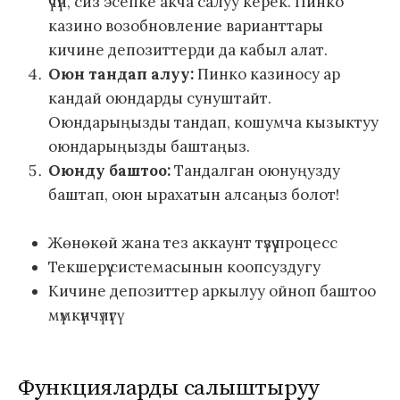
үчүн, сиз эсепке акча салуу керек. Пинко
казино возобновление варианттары
кичине депозиттерди да кабыл алат.
Оюн тандап алуу:
Пинко казиносу ар
кандай оюндарды сунуштайт.
Оюндарыңызды тандап, кошумча кызыктуу
оюндарыңызды баштаңыз.
Оюнду баштоо:
Тандалган оюнуңузду
баштап, оюн ырахатын алсаңыз болот!
Жөнөкөй жана тез аккаунт түзүү процесс
Текшерүү системасынын коопсуздугу
Кичине депозиттер аркылуу ойноп баштоо
мүмкүнчүлүгү
Функцияларды салыштыруу