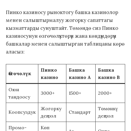
Пинко казиносу рыноктогу башка казинолор
менен салыштырмалуу жогорку сапаттагы
кызматтарды сунуштайт. Төмөндө сиз Пинко
казиносунун өзгөчөлүктөрүн жана көндүмдөрүн
башкалар менен салыштырган таблицаны көрө
аласыз:
Пинко
Башка
Башка
Өзгөчөлүк
казино
казино A
казино B
Оюн
3000+
1500+
2000+
тандоосу
Жогорку
Төмөнкү
Коопсуздук
Стандарт
деңгээл
деңгээл
Промо-
Көп
Аз
Орто