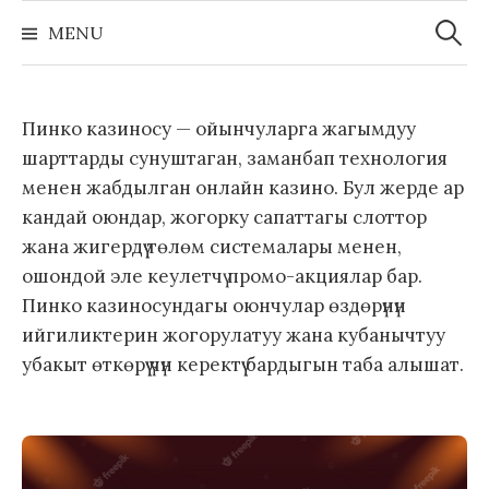
Zoeke
Naar
naar:
MENU
inhoud
springen
Пинко казиносу — ойынчуларга жагымдуу
шарттарды сунуштаган, заманбап технология
менен жабдылган онлайн казино. Бул жерде ар
кандай оюндар, жогорку сапаттагы слоттор
жана жигердүү төлөм системалары менен,
ошондой эле кеулетчү промо-акциялар бар.
Пинко казиносундагы оюнчулар өздөрүнүн
ийгиликтерин жогорулатуу жана кубанычтуу
убакыт өткөрүү үчүн керектүү бардыгын таба алышат.