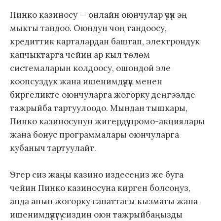
Пинко казиносу — онлайн оюнчулар үчүн эң
мыкты тандоо. Оюндун чоң тандоосу,
кредиттик карталардан баштап, электрондук
капчыктарга чейин ар кыл төлөм
системаларын колдоосу, ошондой эле
коопсуздук жана ишенимдүүлүк менен
биргеликте оюнчуларга жогорку деңгээлде
тажрыйба тартуулоодо. Мындан тышкары,
Пинко казиносунун жигердүү промо-акциялары
жана бонус программалары оюнчуларга
кубаныч тартуулайт.
Эгер сиз жаңы казино издесеңиз же буга
чейин Пинко казиносуна кирген болсоңуз,
анда анын жогорку сапаттагы кызматы жана
ишенимдүүлүгү сиздин оюн тажрыйбаңызды