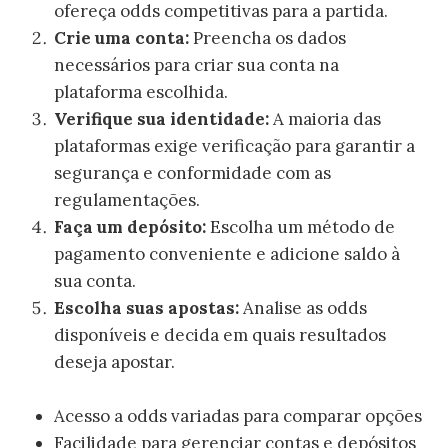
ofereça odds competitivas para a partida.
Crie uma conta:
Preencha os dados
necessários para criar sua conta na
plataforma escolhida.
Verifique sua identidade:
A maioria das
plataformas exige verificação para garantir a
segurança e conformidade com as
regulamentações.
Faça um depósito:
Escolha um método de
pagamento conveniente e adicione saldo à
sua conta.
Escolha suas apostas:
Analise as odds
disponíveis e decida em quais resultados
deseja apostar.
Acesso a odds variadas para comparar opções
Facilidade para gerenciar contas e depósitos