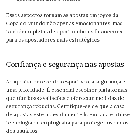
Esses aspectos tornam as apostas em jogos da
Copa do Mundo não apenas emocionantes, mas
também repletas de oportunidades financeiras
para os apostadores mais estratégicos.
Confiança e segurança nas apostas
Ao apostar em eventos esportivos, a segurança é
uma prioridade. É essencial escolher plataformas
que têm boas avaliações e oferecem medidas de
segurança robustas. Certifique-se de que a casa
de apostas esteja devidamente licenciada e utilize
tecnologia de criptografia para proteger os dados
dos usuários.