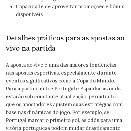
Capacidade de aproveitar promoções e bônus
disponíveis
Detalhes práticos para as apostas ao
vivo na partida
A aposta ao vivo é uma das maiores tendências
nas apostas esportivas, especialmente durante
eventos significativos como a Copa do Mundo.
Para a partida entre Portugal e Espanha, as odds
estarão sob constante atualização, permitindo
que os apostadores ajustem suas estratégias com
base nas dinâmicas do jogo. Por exemplo, se
Portugal marcar o primeiro gol, as odds para uma
vitória portuguesa podem mudar drasticamente.