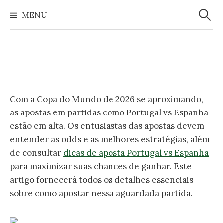
Zoeke
Naar
naar:
MENU
inhoud
springen
Com a Copa do Mundo de 2026 se aproximando,
as apostas em partidas como Portugal vs Espanha
estão em alta. Os entusiastas das apostas devem
entender as odds e as melhores estratégias, além
de consultar
dicas de aposta Portugal vs Espanha
para maximizar suas chances de ganhar. Este
artigo fornecerá todos os detalhes essenciais
sobre como apostar nessa aguardada partida.