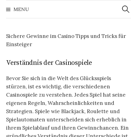
Zoeke
Naar
naar:
MENU
inhoud
springen
Sichere Gewinne im Casino Tipps und Tricks für
Einsteiger
Verständnis der Casinospiele
Bevor Sie sich in die Welt des Glücksspiels
stürzen, ist es wichtig, die verschiedenen
Casinospiele zu verstehen. Jedes Spiel hat seine
eigenen Regeln, Wahrscheinlichkeiten und
Strategien. Spiele wie Blackjack, Roulette und
Spielautomaten unterscheiden sich erheblich in
ihrem Spielablauf und ihren Gewinnchancen. Ein
gründliches Verständnis dieser Unterschiede ist