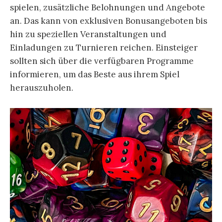
spielen, zusätzliche Belohnungen und Angebote
an. Das kann von exklusiven Bonusangeboten bis
hin zu speziellen Veranstaltungen und
Einladungen zu Turnieren reichen. Einsteiger
sollten sich über die verfügbaren Programme
informieren, um das Beste aus ihrem Spiel
herauszuholen.