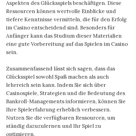
Aspekten des Glücksspiels beschäftigen. Diese
Ressourcen können wertvolle Einblicke und
tiefere Kenntnisse vermitteln, die für den Erfolg
im Casino entscheidend sind. Besonders für
Anfänger kann das Studium dieser Materialien
eine gute Vorbereitung auf das Spielen im Casino
sein.
Zusammenfassend lässt sich sagen, dass das
Glücksspiel sowohl Spaß machen als auch
lehrreich sein kann. Indem Sie sich über
Casinospiele, Strategien und die Bedeutung des
Bankroll-Managements informieren, können Sie
Ihre Spielerfahrung erheblich verbessern.
Nutzen Sie die verfügbaren Ressourcen, um
ständig dazuzulernen und Ihr Spiel zu
optimieren.