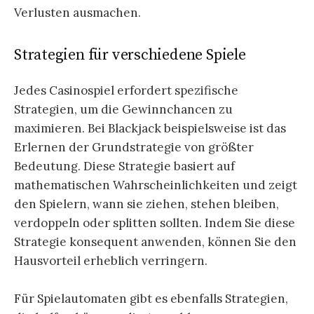
Verlusten ausmachen.
Strategien für verschiedene Spiele
Jedes Casinospiel erfordert spezifische
Strategien, um die Gewinnchancen zu
maximieren. Bei Blackjack beispielsweise ist das
Erlernen der Grundstrategie von größter
Bedeutung. Diese Strategie basiert auf
mathematischen Wahrscheinlichkeiten und zeigt
den Spielern, wann sie ziehen, stehen bleiben,
verdoppeln oder splitten sollten. Indem Sie diese
Strategie konsequent anwenden, können Sie den
Hausvorteil erheblich verringern.
Für Spielautomaten gibt es ebenfalls Strategien,