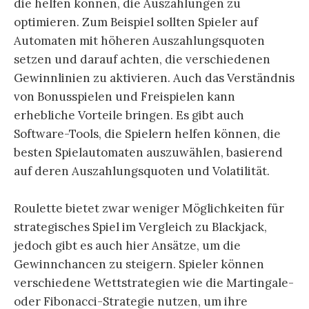
die helfen können, die Auszahlungen zu
optimieren. Zum Beispiel sollten Spieler auf
Automaten mit höheren Auszahlungsquoten
setzen und darauf achten, die verschiedenen
Gewinnlinien zu aktivieren. Auch das Verständnis
von Bonusspielen und Freispielen kann
erhebliche Vorteile bringen. Es gibt auch
Software-Tools, die Spielern helfen können, die
besten Spielautomaten auszuwählen, basierend
auf deren Auszahlungsquoten und Volatilität.
Roulette bietet zwar weniger Möglichkeiten für
strategisches Spiel im Vergleich zu Blackjack,
jedoch gibt es auch hier Ansätze, um die
Gewinnchancen zu steigern. Spieler können
verschiedene Wettstrategien wie die Martingale-
oder Fibonacci-Strategie nutzen, um ihre