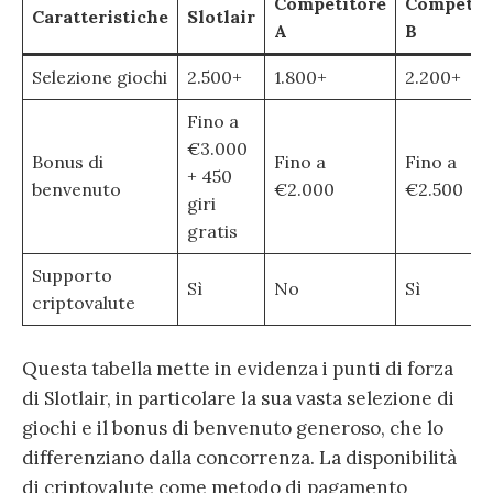
Competitore
Competit
Caratteristiche
Slotlair
A
B
Selezione giochi
2.500+
1.800+
2.200+
Fino a
€3.000
Bonus di
Fino a
Fino a
+ 450
benvenuto
€2.000
€2.500
giri
gratis
Supporto
Sì
No
Sì
criptovalute
Questa tabella mette in evidenza i punti di forza
di Slotlair, in particolare la sua vasta selezione di
giochi e il bonus di benvenuto generoso, che lo
differenziano dalla concorrenza. La disponibilità
di criptovalute come metodo di pagamento