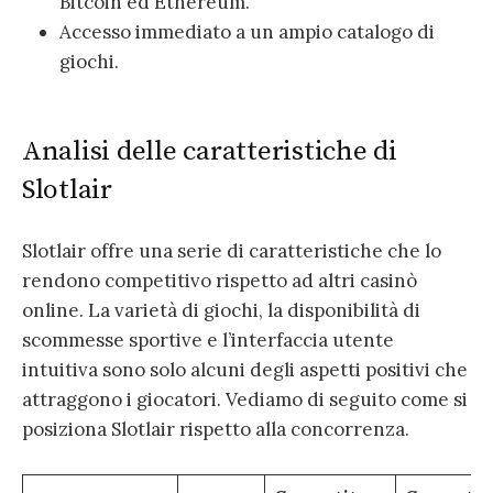
Bitcoin ed Ethereum.
Accesso immediato a un ampio catalogo di
giochi.
Analisi delle caratteristiche di
Slotlair
Slotlair offre una serie di caratteristiche che lo
rendono competitivo rispetto ad altri casinò
online. La varietà di giochi, la disponibilità di
scommesse sportive e l’interfaccia utente
intuitiva sono solo alcuni degli aspetti positivi che
attraggono i giocatori. Vediamo di seguito come si
posiziona Slotlair rispetto alla concorrenza.