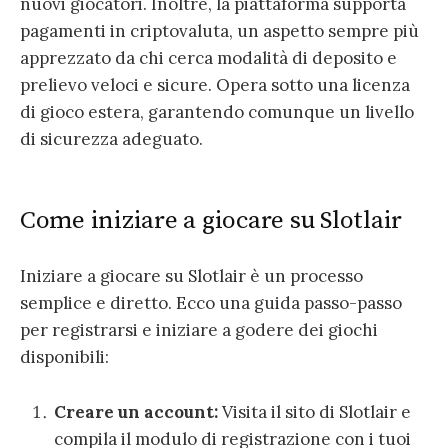
nuovi giocatori. Inoltre, la piattaforma supporta
pagamenti in criptovaluta, un aspetto sempre più
apprezzato da chi cerca modalità di deposito e
prelievo veloci e sicure. Opera sotto una licenza
di gioco estera, garantendo comunque un livello
di sicurezza adeguato.
Come iniziare a giocare su Slotlair
Iniziare a giocare su Slotlair è un processo
semplice e diretto. Ecco una guida passo-passo
per registrarsi e iniziare a godere dei giochi
disponibili:
Creare un account:
Visita il sito di Slotlair e
compila il modulo di registrazione con i tuoi