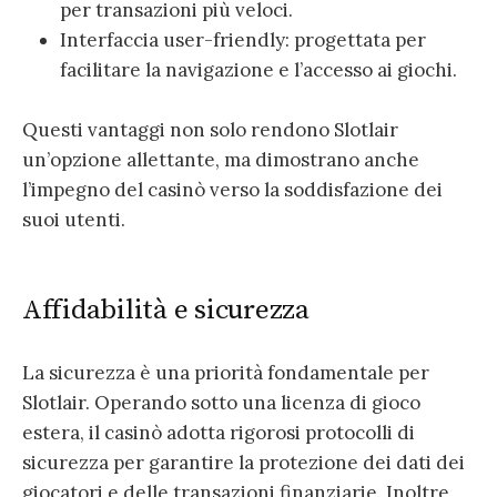
per transazioni più veloci.
Interfaccia user-friendly: progettata per
facilitare la navigazione e l’accesso ai giochi.
Questi vantaggi non solo rendono Slotlair
un’opzione allettante, ma dimostrano anche
l’impegno del casinò verso la soddisfazione dei
suoi utenti.
Affidabilità e sicurezza
La sicurezza è una priorità fondamentale per
Slotlair. Operando sotto una licenza di gioco
estera, il casinò adotta rigorosi protocolli di
sicurezza per garantire la protezione dei dati dei
giocatori e delle transazioni finanziarie. Inoltre,