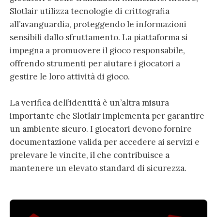
Slotlair utilizza tecnologie di crittografia
all’avanguardia, proteggendo le informazioni
sensibili dallo sfruttamento. La piattaforma si
impegna a promuovere il gioco responsabile,
offrendo strumenti per aiutare i giocatori a
gestire le loro attività di gioco.
La verifica dell’identità è un’altra misura
importante che Slotlair implementa per garantire
un ambiente sicuro. I giocatori devono fornire
documentazione valida per accedere ai servizi e
prelevare le vincite, il che contribuisce a
mantenere un elevato standard di sicurezza.