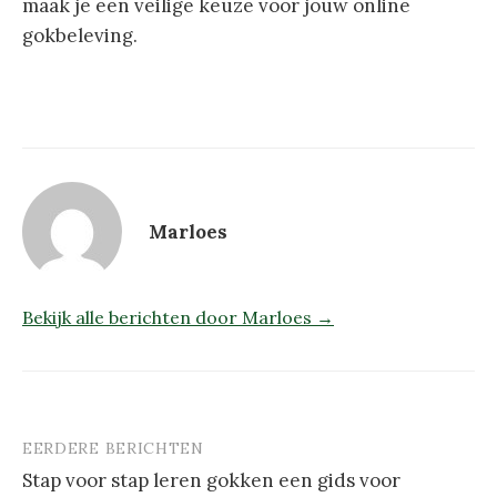
maak je een veilige keuze voor jouw online
gokbeleving.
Marloes
Bekijk alle berichten door Marloes →
EERDERE BERICHTEN
Berichtnavigatie
Stap voor stap leren gokken een gids voor