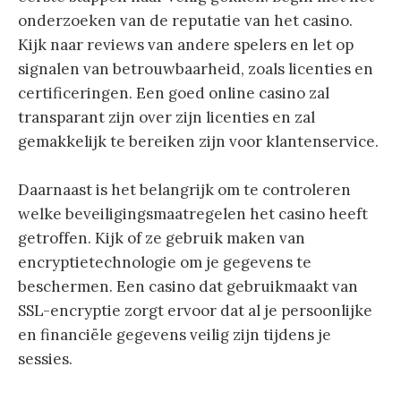
onderzoeken van de reputatie van het casino.
Kijk naar reviews van andere spelers en let op
signalen van betrouwbaarheid, zoals licenties en
certificeringen. Een goed online casino zal
transparant zijn over zijn licenties en zal
gemakkelijk te bereiken zijn voor klantenservice.
Daarnaast is het belangrijk om te controleren
welke beveiligingsmaatregelen het casino heeft
getroffen. Kijk of ze gebruik maken van
encryptietechnologie om je gegevens te
beschermen. Een casino dat gebruikmaakt van
SSL-encryptie zorgt ervoor dat al je persoonlijke
en financiële gegevens veilig zijn tijdens je
sessies.