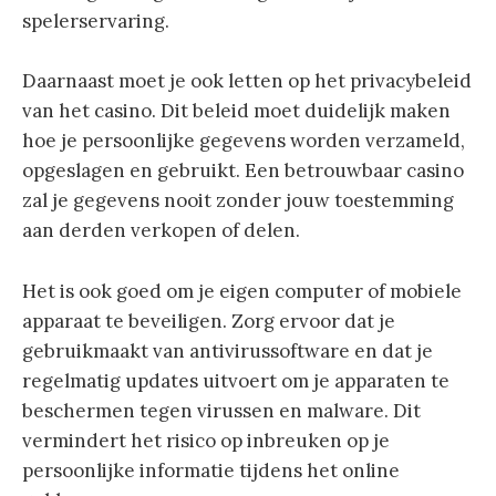
spelerservaring.
Daarnaast moet je ook letten op het privacybeleid
van het casino. Dit beleid moet duidelijk maken
hoe je persoonlijke gegevens worden verzameld,
opgeslagen en gebruikt. Een betrouwbaar casino
zal je gegevens nooit zonder jouw toestemming
aan derden verkopen of delen.
Het is ook goed om je eigen computer of mobiele
apparaat te beveiligen. Zorg ervoor dat je
gebruikmaakt van antivirussoftware en dat je
regelmatig updates uitvoert om je apparaten te
beschermen tegen virussen en malware. Dit
vermindert het risico op inbreuken op je
persoonlijke informatie tijdens het online