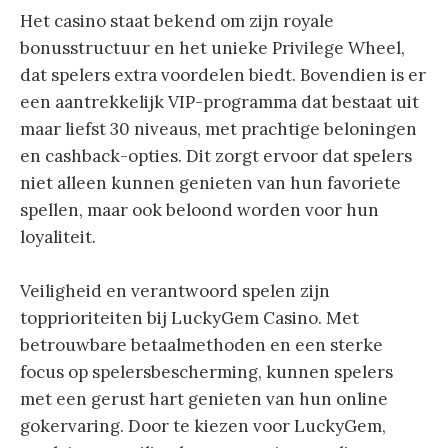
Het casino staat bekend om zijn royale
bonusstructuur en het unieke Privilege Wheel,
dat spelers extra voordelen biedt. Bovendien is er
een aantrekkelijk VIP-programma dat bestaat uit
maar liefst 30 niveaus, met prachtige beloningen
en cashback-opties. Dit zorgt ervoor dat spelers
niet alleen kunnen genieten van hun favoriete
spellen, maar ook beloond worden voor hun
loyaliteit.
Veiligheid en verantwoord spelen zijn
topprioriteiten bij LuckyGem Casino. Met
betrouwbare betaalmethoden en een sterke
focus op spelersbescherming, kunnen spelers
met een gerust hart genieten van hun online
gokervaring. Door te kiezen voor LuckyGem,