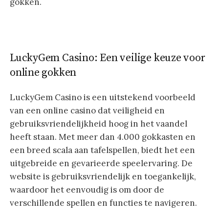
gokken.
LuckyGem Casino: Een veilige keuze voor
online gokken
LuckyGem Casino is een uitstekend voorbeeld
van een online casino dat veiligheid en
gebruiksvriendelijkheid hoog in het vaandel
heeft staan. Met meer dan 4.000 gokkasten en
een breed scala aan tafelspellen, biedt het een
uitgebreide en gevarieerde speelervaring. De
website is gebruiksvriendelijk en toegankelijk,
waardoor het eenvoudig is om door de
verschillende spellen en functies te navigeren.