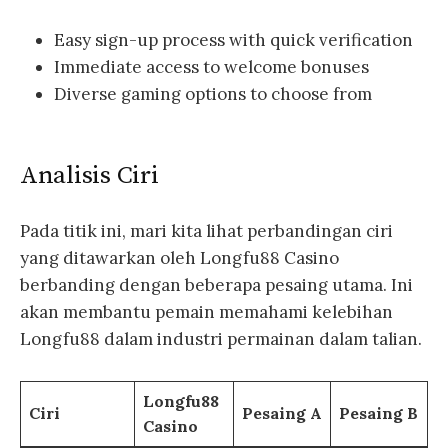
Easy sign-up process with quick verification
Immediate access to welcome bonuses
Diverse gaming options to choose from
Analisis Ciri
Pada titik ini, mari kita lihat perbandingan ciri
yang ditawarkan oleh Longfu88 Casino
berbanding dengan beberapa pesaing utama. Ini
akan membantu pemain memahami kelebihan
Longfu88 dalam industri permainan dalam talian.
Longfu88
Ciri
Pesaing A
Pesaing B
Casino