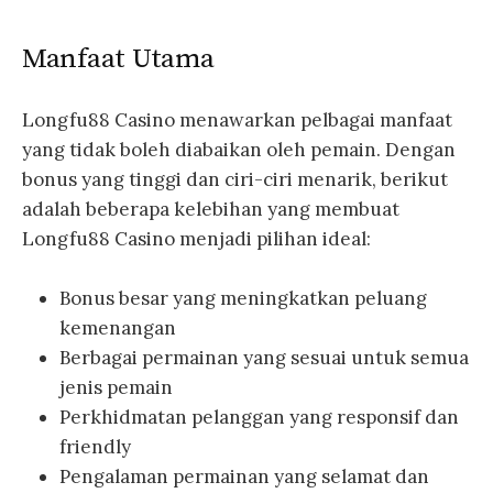
Manfaat Utama
Longfu88 Casino menawarkan pelbagai manfaat
yang tidak boleh diabaikan oleh pemain. Dengan
bonus yang tinggi dan ciri-ciri menarik, berikut
adalah beberapa kelebihan yang membuat
Longfu88 Casino menjadi pilihan ideal:
Bonus besar yang meningkatkan peluang
kemenangan
Berbagai permainan yang sesuai untuk semua
jenis pemain
Perkhidmatan pelanggan yang responsif dan
friendly
Pengalaman permainan yang selamat dan