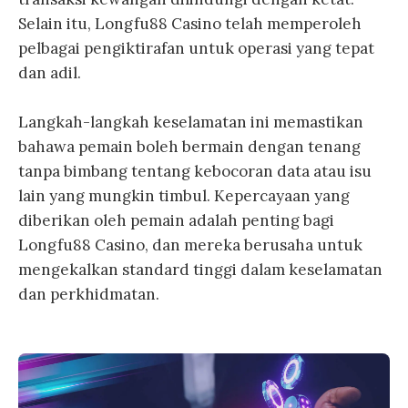
Selain itu, Longfu88 Casino telah memperoleh
pelbagai pengiktirafan untuk operasi yang tepat
dan adil.
Langkah-langkah keselamatan ini memastikan
bahawa pemain boleh bermain dengan tenang
tanpa bimbang tentang kebocoran data atau isu
lain yang mungkin timbul. Kepercayaan yang
diberikan oleh pemain adalah penting bagi
Longfu88 Casino, dan mereka berusaha untuk
mengekalkan standard tinggi dalam keselamatan
dan perkhidmatan.