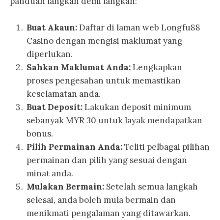
panduan langkah demi langkah:
Buat Akaun:
Daftar di laman web Longfu88
Casino dengan mengisi maklumat yang
diperlukan.
Sahkan Maklumat Anda:
Lengkapkan
proses pengesahan untuk memastikan
keselamatan anda.
Buat Deposit:
Lakukan deposit minimum
sebanyak MYR 30 untuk layak mendapatkan
bonus.
Pilih Permainan Anda:
Teliti pelbagai pilihan
permainan dan pilih yang sesuai dengan
minat anda.
Mulakan Bermain:
Setelah semua langkah
selesai, anda boleh mula bermain dan
menikmati pengalaman yang ditawarkan.