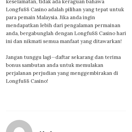
keselamatan, tidak ada keraguan bahawa
Longfu88 Casino adalah pilihan yang tepat untuk
para pemain Malaysia. Jika anda ingin
mendapatkan lebih dari pengalaman permainan
anda, bergabunglah dengan Longfu88 Casino hari
ini dan nikmati semua manfaat yang ditawarkan!
Jangan tunggu lagi—daftar sekarang dan terima
bonus sambutan anda untuk memulakan
perjalanan perjudian yang menggembirakan di
Longfu88 Casino!