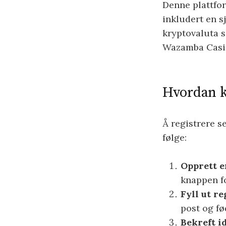
Denne plattfor
inkludert en s
kryptovaluta 
Wazamba Casino
Hvordan 
Å registrere s
følge:
Opprett e
knappen fo
Fyll ut r
post og fø
Bekreft i