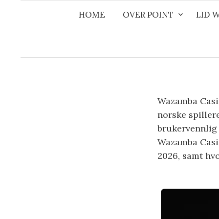
Naar
HOME
OVER POINT
LID 
inhoud
springen
Wazamba Casin
norske spillere
brukervennlig 
Wazamba Casino
2026, samt hv