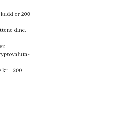
skudd er 200
ttene dine.
er.
ryptovaluta-
 kr + 200