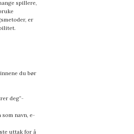
ange spillere,
 bruke
gsmetoder, er
litet.
rinnene du bør
rer deg”-
 som navn, e-
te uttak for å