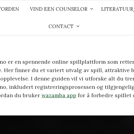
WORDEN
VIND EEN COUNSELOR
LITERATUU
CONTACT
o er en spennende online spillplattform som rette
. Her finner du et variert utvalg av spill, attraktive
opplevelse. I denne guiden vil vi utforske alt du tre
, inkludert registreringsprosessen og tilgjengeli
ordan du bruker
wazamba app
for å forbedre spillet d