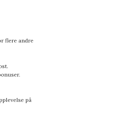
r flere andre
ost.
bonuser.
pplevelse på