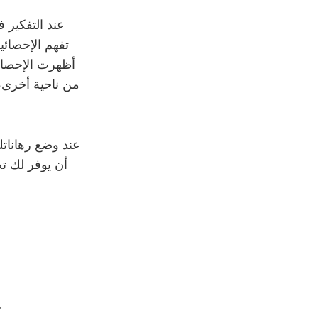
تفهم الإحصائ
من ناحية أخرى، ف
عند وضع رهاناتك
تأكد من أنك على دراية بكافة التفاصيل ق