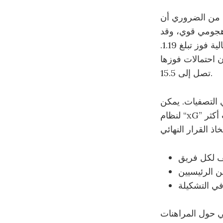
التفكير في الرهان على مباراة باراغواي وفرنسا في كأس العالم 2026، من الضروري أن
 هجومي قوي، وقد
أظهرت الإحصائيات أنهم يمتلكون فرصة جيدة للفوز في هذه المباراة، مع احتمالية فوز تبلغ 1.19.
أن احتمالات فوزها
تصل إلى 15.5.
 التصفيات. يمكن
لنظام “xG” أن يوفر لك تحليلاً أفضل لفرص التهديف، مما يساعدك في تبني استراتيجيات أكثر