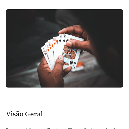
Visão Geral