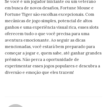
Se você é um jogador iniciante ou um veterano
em busca de novos desafios, Fortune Mouse e
Fortune Tiger são escolhas excepcionais. Com
mecânicas de jogo simples, potencial de altos
ganhos e uma experiência visual rica, esses slots
oferecem tudo o que você precisa para uma
aventura emocionante. Ao seguir as dicas
mencionadas, você estará bem preparado para
começar a jogar e, quem sabe, até ganhar grandes
prêmios. Não perca a oportunidade de
experimentar esses jogos populares e descubra a
diversão e emoção que eles trazem!