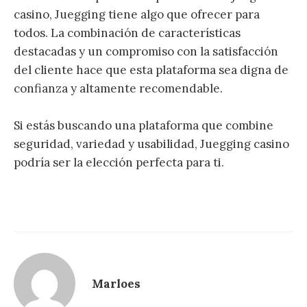
casino, Juegging tiene algo que ofrecer para
todos. La combinación de características
destacadas y un compromiso con la satisfacción
del cliente hace que esta plataforma sea digna de
confianza y altamente recomendable.
Si estás buscando una plataforma que combine
seguridad, variedad y usabilidad, Juegging casino
podría ser la elección perfecta para ti.
Marloes