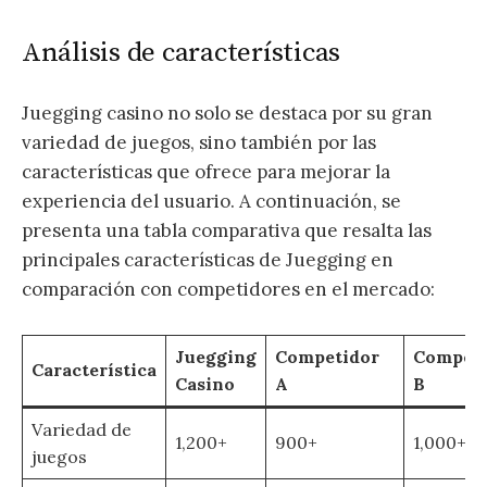
Análisis de características
Juegging casino no solo se destaca por su gran
variedad de juegos, sino también por las
características que ofrece para mejorar la
experiencia del usuario. A continuación, se
presenta una tabla comparativa que resalta las
principales características de Juegging en
comparación con competidores en el mercado:
Juegging
Competidor
Competi
Característica
Casino
A
B
Variedad de
1,200+
900+
1,000+
juegos