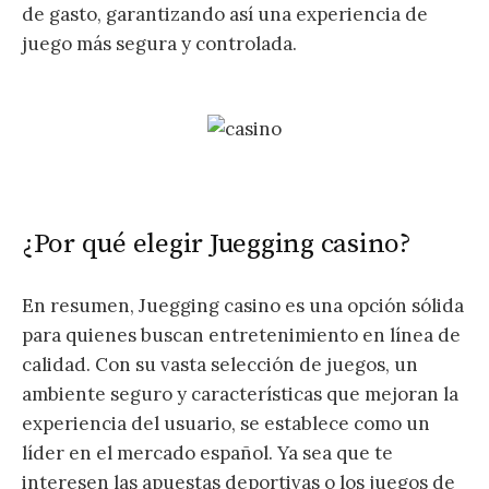
de gasto, garantizando así una experiencia de
juego más segura y controlada.
¿Por qué elegir Juegging casino?
En resumen, Juegging casino es una opción sólida
para quienes buscan entretenimiento en línea de
calidad. Con su vasta selección de juegos, un
ambiente seguro y características que mejoran la
experiencia del usuario, se establece como un
líder en el mercado español. Ya sea que te
interesen las apuestas deportivas o los juegos de