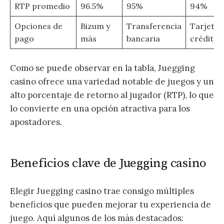
RTP promedio
96.5%
95%
94%
Opciones de
Bizum y
Transferencia
Tarjetas
pago
más
bancaria
crédito
Como se puede observar en la tabla, Juegging
casino ofrece una variedad notable de juegos y un
alto porcentaje de retorno al jugador (RTP), lo que
lo convierte en una opción atractiva para los
apostadores.
Beneficios clave de Juegging casino
Elegir Juegging casino trae consigo múltiples
beneficios que pueden mejorar tu experiencia de
juego. Aquí algunos de los más destacados: