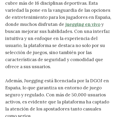
cubre más de 16 disciplinas deportivas. Esta
variedad la pone en la vanguardia de las opciones
de entretenimiento para los jugadores en España,
donde muchos disfrutan de
juegging en vivo
y
buscan mejorar sus habilidades. Con una interfaz
intuitiva y un enfoque en la experiencia del
usuario, la plataforma se destaca no solo por su
selección de juegos, sino también por las
características de seguridad y comodidad que
ofrece a sus usuarios.
Además, Juegging está licenciada por la DGOJ en
España, lo que garantiza un entorno de juego
seguro y regulado. Con más de 50,000 usuarios
activos, es evidente que la plataforma ha captado
la atención de los apostadores tanto casuales
como serios.