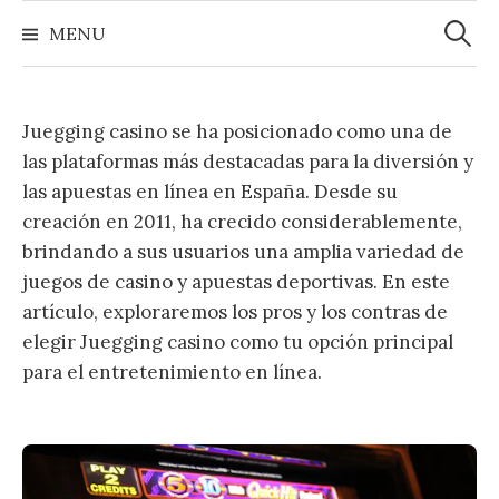
Zoeke
Naar
naar:
MENU
inhoud
springen
Juegging casino se ha posicionado como una de
las plataformas más destacadas para la diversión y
las apuestas en línea en España. Desde su
creación en 2011, ha crecido considerablemente,
brindando a sus usuarios una amplia variedad de
juegos de casino y apuestas deportivas. En este
artículo, exploraremos los pros y los contras de
elegir Juegging casino como tu opción principal
para el entretenimiento en línea.