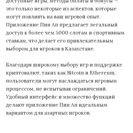
доступные игры, методы оплаты и бонусы —
это только некоторые из аспектов, которые
могут повлиять на ваш игровой опыт.
Приложение Пин Ап предлагает легальный
доступ к более чем 5000 слотам и спортивным
ставкам, что делает его привлекательным
выбором для игроков в Казахстане.
Благодаря широкому выбору игр и поддержке
криптовалют, таких как Bitcoin и Ethereum,
пользователи могут наслаждаться игровым
процессом, не испытывая ограничений.
Удобный интерфейс и множество функций
делают приложение Пин Ап идеальным
вариантом для азартных игроков.