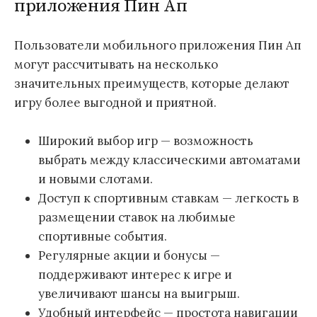
приложения Пин Ап
Пользователи мобильного приложения Пин Ап
могут рассчитывать на несколько
значительных преимуществ, которые делают
игру более выгодной и приятной.
Широкий выбор игр — возможность
выбрать между классическими автоматами
и новыми слотами.
Доступ к спортивным ставкам — легкость в
размещении ставок на любимые
спортивные события.
Регулярные акции и бонусы —
поддерживают интерес к игре и
увеличивают шансы на выигрыш.
Удобный интерфейс — простота навигации