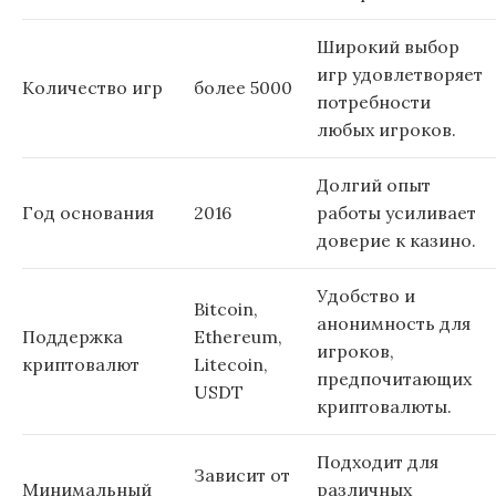
Широкий выбор
игр удовлетворяет
Количество игр
более 5000
потребности
любых игроков.
Долгий опыт
Год основания
2016
работы усиливает
доверие к казино.
Удобство и
Bitcoin,
анонимность для
Поддержка
Ethereum,
игроков,
криптовалют
Litecoin,
предпочитающих
USDT
криптовалюты.
Подходит для
Зависит от
Минимальный
различных