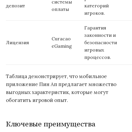
системы
депозит
категорий
оплаты
игроков.
Гарантия
законности и
Curacao
Лицензия
безопасности
eGaming
игровых
процессов.
Таблица демонстрирует, что мобильное
приложение Пин Ап предлагает множество
выгодных характеристик, которые могут
обогатить игровой опыт.
Ключевые преимущества