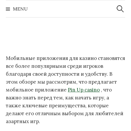
Zoeke
Naar
naar:
MENU
inhoud
springen
Мобильные приложения для казино становятся
все более популярными среди игроков
благодаря своей доступности и удобству. В
этом обзоре мы рассмотрим, что предлагает
мобильное приложение
Pin Up casino
, что
важно знать перед тем, как начать игру, а
также ключевые преимущества, которые
делают его отличным выбором для любителей
азартных игр.