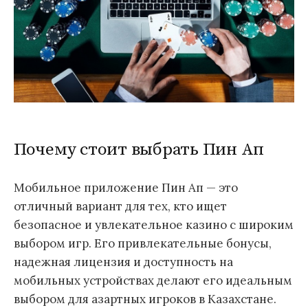
Почему стоит выбрать Пин Ап
Мобильное приложение Пин Ап — это
отличный вариант для тех, кто ищет
безопасное и увлекательное казино с широким
выбором игр. Его привлекательные бонусы,
надежная лицензия и доступность на
мобильных устройствах делают его идеальным
выбором для азартных игроков в Казахстане.