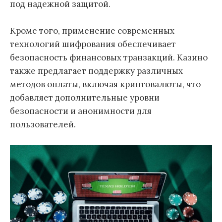
под надежной защитой.
Кроме того, применение современных
технологий шифрования обеспечивает
безопасность финансовых транзакций. Казино
также предлагает поддержку различных
методов оплаты, включая криптовалюты, что
добавляет дополнительные уровни
безопасности и анонимности для
пользователей.