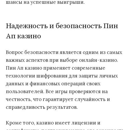
шансы на успешные выигрыши.
Надежность и безопасность Пин
Ап казино
Вопрос безопасности является одним из самых
важных аспектов при выборе онлайн-казино.
Пин Ап казино применяет современные
технологии шифрования для защиты личных
данных и финансовых операций своих
пользователей. Все игры проверяются на
честность, что гарантирует случайность и
справедливость результатов.
Кроме того, казино имеет лицензии и