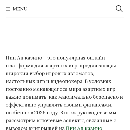
Zoeke
Naar
naar:
MENU
inhoud
springen
Пин Ап казино – это популярная онлайн-
платформа для азартных игр, предлагающая
широкий выбор игровых автоматов,
настольных игр и видеопокера. В условиях
постоянно меняющегося мира азартных игр
важно понимать, как максимально безопасно и
эффективно управлять своими финансами,
особенно в 2026 году. В этом руководстве мы
рассмотрим ключевые аспекты, связанные с
выводом выигрышей из
Пин Ап казино